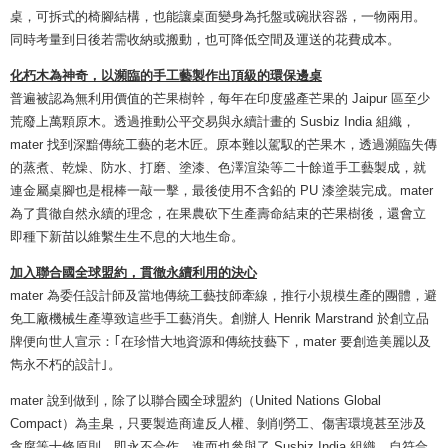
桌，可拆式的椅腳結構，也能讓桌面變身為托盤或碗狀容器，一物兩用。
同時考量到日後若需收納或搬動，也可降低空間及運送的花費成本。
化朽木為神奇，以瀕臨的手工藝製作出頂級的環保邊桌
普遍被認為無利用價值的芒果樹幹，每年在印度盛產芒果的 Jaipur 區至少
荒廢上萬顆原木。透過推動公平交易與永續計畫的 Susbiz India 組織，
mater 找到深黯傳統工藝的老木匠。原本難以駕馭的芒果木，透過瀕臨失傳
的蒸煮、乾燥、防水、打磨、塗漆、色澤渲染等二十餘道手工藝製成，就
連金屬桌腳也是棍棒一敲一擊，最後使用不含鉛的 PU 漆塗裝完成。mater
為了貫徹自然永續的理念，在果農砍下生產壽命結束的芒果樹後，還會立
即種下新苗以維繫生生不息的大地生命。
加入聯合國全球盟約，貫徹永續利用的決心
mater 為委任設計師及當地傳統工藝技師牽線，推行小規模生產的團體，避
免工廠機械生產導致這些手工藝消失。創辦人 Henrik Marstrand 於創立品
牌便向世人宣示：｢在珍惜大地資源和傳統技藝下，mater 要創造美麗以及
雋永不朽的設計｣。
mater 說到做到，除了以聯合國全球盟約（United Nations Global
Compact）為圭臬，只要製造商違反人權、剝削勞工、傷害環境甚至涉及
貪腐等十條原則，即永不合作。進而也參與了 Susbiz India 組織，自符合