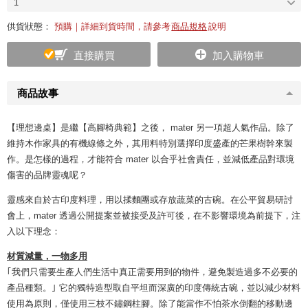
1
供貨狀態：
預購｜詳細到貨時間，請參考
商品規格
說明
直接購買
加入購物車
商品故事
【理想邊桌】是繼【
高腳椅典範
】之後， mater 另一項超人氣作品。除了
維持木作家具的有機線條之外，其用料特別選擇印度盛產的芒果樹幹來製
作。是怎樣的過程，才能符合 mater 以合乎社會責任，並減低產品對環境
傷害的品牌靈魂呢？
靈感來自於古印度料理，用以揉麵團或存放蔬菜的古碗。在公平貿易研討
會上，mater 透過公開提案並被接受及許可後，在不影響環境為前提下，注
入以下理念：
材質減量，一物多用
｢我們只需要生產人們生活中真正需要用到的物件，避免製造過多不必要的
產品種類。｣ 它的獨特造型取自平坦而深廣的印度傳統古碗，並以減少材料
使用為原則，僅使用三枝不鏽鋼柱腳。除了能當作不怕茶水倒翻的移動邊