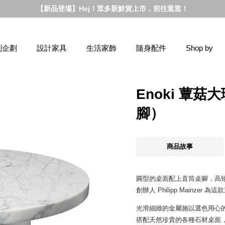
【新品登場】Hej！眾多新鮮貨上市，前往逛逛！
別企劃
設計家具
生活家飾
隨身配件
Shop by
Enoki 蕈
腳）
商品故事
圓型的桌面配上直筒桌腳，高矮
創辦人 Philipp Mainze
光滑細緻的金屬施以選色用心
搭配天然珍貴的各種石材桌面