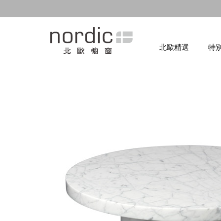
北歐精選
特