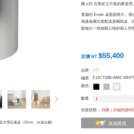
國 e15 完美屹立不搖的硬道理
寬扁的 Enoki 桌面面積大，
側邊做層次搭配或是輔助桌。此
能做出一個放鬆心情的個人空
$55,400
定價 NT
e15
品牌
E15CT09B-WMC-WHIT
編號
顏色
數量
1
供貨狀態：
預購｜詳細到貨時
 蕈菇大理石邊桌（55cm、白桌白腳）
直接購買