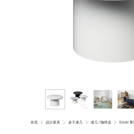
首頁
設計家具
桌子邊几
邊几 / 咖啡桌
Enoki