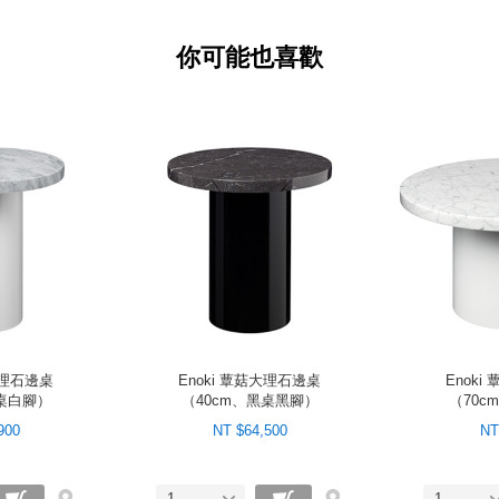
你可能也喜歡
大理石邊桌
Enoki 蕈菇大理石邊桌
Enok
灰桌白腳）
（40cm、黑桌黑腳）
（70c
900
NT $64,500
NT
1
1