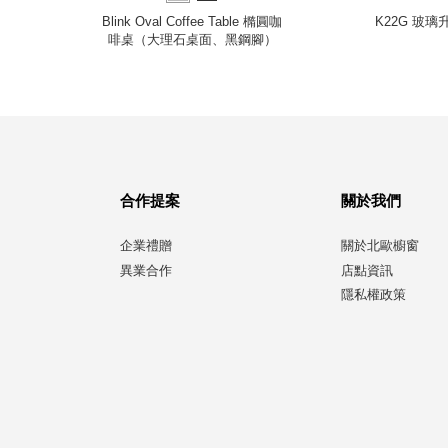
梣木、
Blink Oval Coffee Table 橢圓咖
K22G 玻璃
啡桌（大理石桌面、黑鋼腳）
合作提案
關於我們
企業禮贈
關於北歐櫥窗
異業合作
店點資訊
隱私權政策