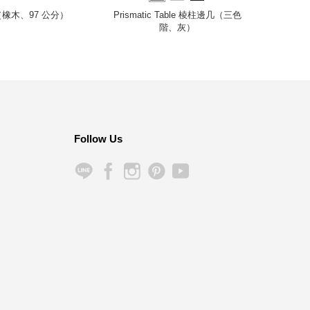
桌（橡木、97 公分）
Prismatic Table 棱柱邊几（三色
Sigm
階、灰）
Follow Us