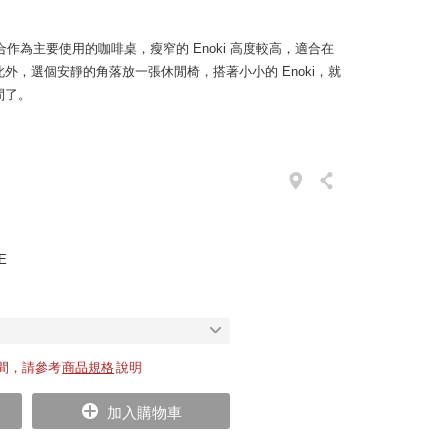
。
適合作為主要使用的咖啡桌，瘦窄的 Enoki 高度較高，適合在
外，選個安靜的角落放一張休閒椅，搭著小小的 Enoki，就
間了。
E
間，請參考
商品規格
說明
加入購物車