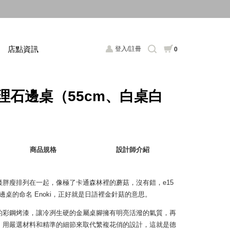
店點資訊
登入/註冊
0
菇大理石邊桌（55cm、白桌白
商品規格
設計師介紹
胖瘦排列在一起，像極了卡通森林裡的蘑菇，沒有錯，e15
r 為這款邊桌的命名 Enoki，正好就是日語裡金針菇的意思。
的彩鋼烤漆，讓冷冽生硬的金屬桌腳擁有明亮活潑的氣質，再
，用嚴選材料和精準的細節來取代繁複花俏的設計，這就是德