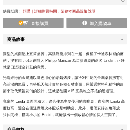
1
供貨狀態：
預購｜詳細到貨時間，請參考
商品規格
說明
直接購買
加入購物車
商品故事
圓型的桌面配上直筒桌腳，高矮胖瘦排列在一起，像極了卡通森林裡的蘑
菇，沒有錯，e15 創辦人 Philipp Mainzer 為這款邊桌的命名 Enoki，正好
就是日語裡金針菇的意思。
光滑細緻的金屬施以選色用心的彩鋼烤漆，讓冷冽生硬的金屬桌腳擁有明
亮活潑的氣質，再搭配天然珍貴的各種石材桌面，用嚴選材料和精準的細
節來取代繁複花俏的設計，這就是德國 e15 完美屹立不搖的硬道理。
寬扁的 Enoki 桌面面積大，適合作為主要使用的咖啡桌，瘦窄的 Enoki 高
度較高，適合在側邊做層次搭配或是輔助桌。此外，選個安靜的角落放一
張休閒椅，搭著小小的 Enoki，就能做出一個放鬆心情的個人空間了。
商品規格