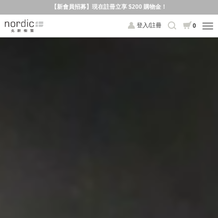
【新會員招募】現在註冊立享 $200 購物金！
登入/註冊
0