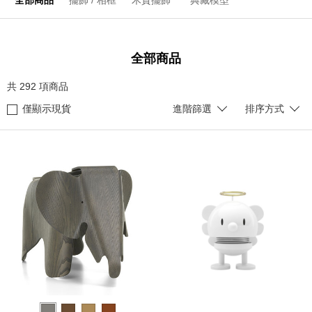
全部商品
擺飾 / 相框
木質擺飾
典藏模型
全部商品
共
292
項商品
僅顯示現貨
進階篩選
排序方式