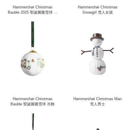
Hammershøi Christmas
Hammershøi Christmas
Bauble 2025 聖誕圖騰雪球 吊
Snowgirl 雪人女孩
飾
Hammershøi Christmas
Hammershøi Christmas Man
Bauble 聖誕圖騰雪球 吊飾
雪人男士