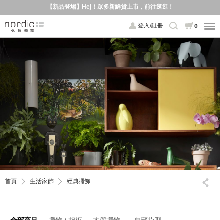
【新品登場】Hej！眾多新鮮貨上市，前往逛逛！
登入/註冊
0
首頁
生活家飾
經典擺飾