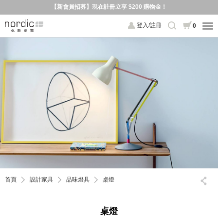
【新會員招募】現在註冊立享 $200 購物金！
登入/註冊
0
首頁
設計家具
品味燈具
桌燈
桌燈