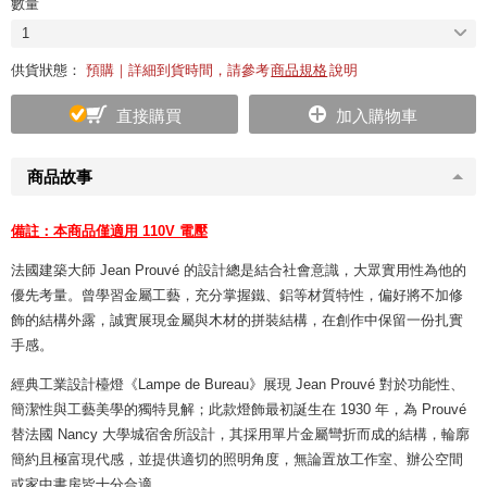
數量
1
供貨狀態：
預購｜詳細到貨時間，請參考
商品規格
說明
直接購買
加入購物車
商品故事
備註：本商品僅適用 110V 電壓
法國建築大師 Jean Prouvé 的設計總是結合社會意識，大眾實用性為他的
優先考量。曾學習金屬工藝，充分掌握鐵、鋁等材質特性，偏好將不加修
飾的結構外露，誠實展現金屬與木材的拼裝結構，在創作中保留一份扎實
手感。
經典工業設計檯燈《Lampe de Bureau》展現 Jean Prouvé 對於功能性、
簡潔性與工藝美學的獨特見解；此款燈飾最初誕生在 1930 年，為 Prouvé
替法國 Nancy 大學城宿舍所設計，其採用單片金屬彎折而成的結構，輪廓
簡約且極富現代感，並提供適切的照明角度，無論置放工作室、辦公空間
或家中書房皆十分合適。