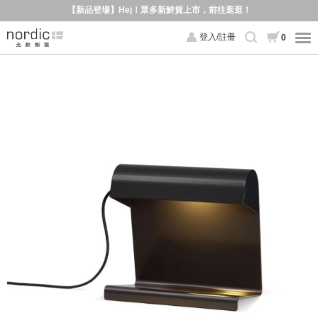
【新品登場】Hej！眾多新鮮貨上市，前往逛逛！
登入/註冊
0