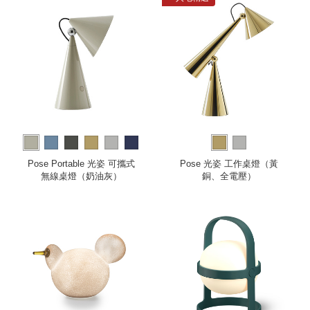
more
Pose Portable 光姿 可攜式
Pose 光姿 工作桌燈（黃
無線桌燈（奶油灰）
銅、全電壓）