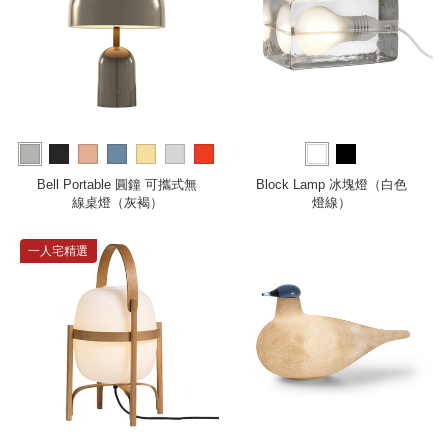
more
Bell Portable 圓鐘 可攜式無
Block Lamp 冰塊燈（白色
線桌燈（灰褐）
燈線）
一人宅精選