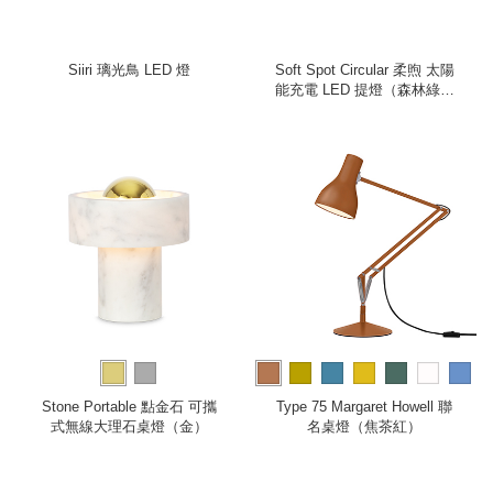
Siiri 璃光鳥 LED 燈
Soft Spot Circular 柔煦 太陽
能充電 LED 提燈（森林綠、
中）
more
Stone Portable 點金石 可攜
Type 75 Margaret Howell 聯
式無線大理石桌燈（金）
名桌燈（焦茶紅）