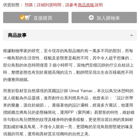
供貨狀態：
預購｜詳細到貨時間，請參考
商品規格
說明
直接購買
加入購物車
商品故事
根據動物學家的研究，至今現存的鳥類品種約有一萬多不同的類別，而每
一種鳥類的生活習性﹑樣貌及姿態更是截然不同，其中令人超乎想像的，
部分鳥類的休息時間僅需 3 個小時即可，當牠們安穩沉靜的佇立在枝頭上
時，整體姿態也有別於展翅高飛的活力，動靜間呈現出生命百樣截然不同
的優雅與細膩。
而善於取材至自然環境的英國設計師 Umut Yamac，本次以鳥兒休憩時的
迷人樣貌為作品靈感，進而創作出系列燈具作品，他曾表示：「設計所帶
來的樂趣，源自於細節」。遵循著他的設計邏輯，經過多方嘗試，他運用
摺紙概念將鳥兒的姿態極簡化，運用PP（聚丙烯）易塑形的特性，維妙維
肖勾勒出鳥兒體態的紋理及棲身時的優美樣貌，更使用洽當比例的黃銅材
質點綴於喙及鳥尾，不僅令人眼前一亮，更隱晦的呈現鳥類那堅硬的喙及
俏麗的羽尾，運用相異材質呈現獨特的自然之美。