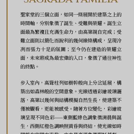
聖家堂的三個立面，如同一條展開於建築之上的
時間軸，分別象徵了誕生、受難與榮耀。誕生立
面最為繁複且充滿生命力，由高第親自完成；受
難立面則以簡化而銳利的幾何線條構成，呈現冷
冽而張力十足的氛圍；至今仍在建造的榮耀立
面，未來將成為最宏偉的入口，象徵了通往神性
的終點。
步入室內，高聳柱列如樹幹般向上分岔延展，構
築出如森林般的空間意象。光線透過彩繪玻璃灑
落，高第以幾何與結構模擬自然生長，使建築不
僅被觀看，更能被感受。隨著方位變化，彩繪玻
璃呈現不同色彩——東側藍綠色調象徵清晨與誕
生，西側紅橙色調映照黃昏與終結，使光線如時