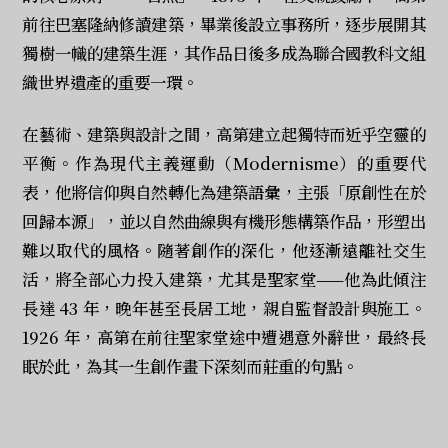
前往巴塞隆納修讀建築，畢業後設立事務所，逐步展開其
獨樹一幟的建築生涯，其作品日後多成為聯合國教科文組
織世界遺產的重要一環。
在藝術、建築與設計之間，高第建立起獨特而近乎空靈的
平衡。作為現代主義運動（Modernisme）的重要代
表，他將信仰與自然轉化為建築語彙，主張「原創性在於
回歸本源」，並以自然曲線與有機形態構築作品，形塑出
難以取代的風格。隨著創作的深化，他逐漸遠離社交生
活，將全部心力投入建築，尤其是聖家堂——他為此傾注
長達 43 年，晚年甚至長居工地，親自監督設計與施工。
1926 年，高第在前往聖家堂途中遭遇意外辭世，最終長
眠於此，為其一生創作畫下深刻而莊重的句點。