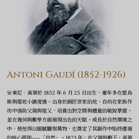
Antoni Gaudí (1852-1926)
安東尼‧高第於 1852 年 6 月 25 日出生，童年多在雷烏
斯與鄰近小鎮度過。出身於銅匠世家的他，自幼在家族作
坊中協助父親與祖父，培養出對空間與體量的敏銳掌握，
並在幾何與數學方面展現出色的天賦。成長於自然環境之
中，使他得以細膩觀察萬物，也奠定了其創作中始終遵循
的核心原則——「自然」。1873 年，在父親鼓勵下，高第