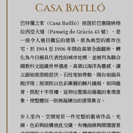
Casa Batlló
巴特羅之家（Casa Batlló）座落於巴塞隆納格
拉西亞大道（Passeig de Gràcia 43 號），是
一座令人過目難忘的建築。原為典型的都市住
宅，於 1904 至 1906 年間由高第全面翻新，轉
化為今日極具代表性的城市地標，並被列為聯合
國教科文組織世界遺產。高第以海洋為靈感，讓
立面如波浪般起伏、石柱宛如骨骼，陽台如面具
般浮現；屋頂則以色彩漸層的鱗片鋪展，如同龍
背，搭配十字塔樓，延伸出聖喬治屠龍的象徵意
象，使整體似一則被凝鍊出的建築寓言。
步入室內，空間宛若一件完整的藝術作品，光
線、色彩與結構彼此交織，有機曲線與開闊窗景