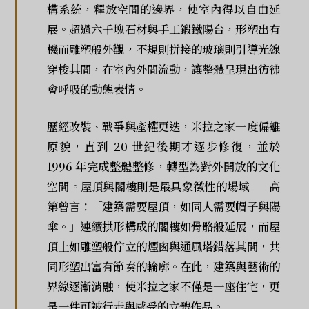
構系統，釋放空間的邊界，使室內得以自由延
展。超過六千塊石材與手工鍛鐵陽台，形塑出有
機而雕塑般外觀，不規則拼接的玻璃則引導光線
穿梭其間，在室內外間流動，讓整體呈現出彷彿
會呼吸的動態表情。
歷經改裝、戰爭與產權更迭，米拉之家一度偏離
原貌，直到 20 世紀後期才逐步修復，並於
1996 年完成整體整修，轉型為對外開放的文化
空間。屋頂與閣樓則是最具象徵性的場域——高
第曾言：「建築需要屋頂，如同人需要帽子與陽
傘。」連續拱形構成的閣樓如骨骼般延展，而屋
頂上如雕塑般佇立的煙囪與通風塔錯落其間，共
同形塑出富有節奏的輪廓。在此，建築與藝術的
界線逐漸消融，使米拉之家不僅是一座住宅，更
是一件可被行走與感受的立體作品。