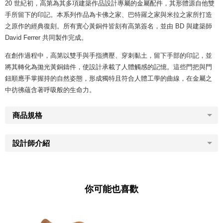
20 世紀初，高第為其多項建築作品設計專屬的金屬配件，其形體源自他雙
手所留下的印記。本系列作品為卡佛之家、巴特羅之家與米拉之家所打造
之原作的經典復刻。所有實心黃銅件皆刻有高第簽名，並由 BD 與建築師
David Ferrer 共同製作完成。
在創作過程中，高第以雙手與手指擠壓、穿刺黏土，留下手部的印記，並
將其轉化為拋光黃銅鑄件，使設計承載了人體觸感的記憶。這些門把與門
鈕順應手掌握持的自然姿態，形成獨特且符合人體工學的曲線，在金屬之
中彷彿蘊含著呼吸般的生命力。
商品規格
設計師介紹
你可能也喜歡