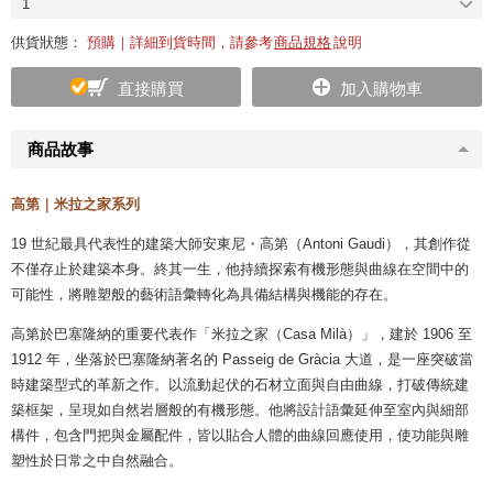
1
供貨狀態：
預購｜詳細到貨時間，請參考
商品規格
說明
直接購買
加入購物車
商品故事
高第｜米拉之家系列
19 世紀最具代表性的建築大師安東尼・高第（Antoni Gaudi），其創作從
不僅存止於建築本身。終其一生，他持續探索有機形態與曲線在空間中的
可能性，將雕塑般的藝術語彙轉化為具備結構與機能的存在。
高第於巴塞隆納的重要代表作「米拉之家（Casa Milà）」，建於 1906 至
1912 年，坐落於巴塞隆納著名的 Passeig de Gràcia 大道，是一座突破當
時建築型式的革新之作。以流動起伏的石材立面與自由曲線，打破傳統建
築框架，呈現如自然岩層般的有機形態。他將設計語彙延伸至室內與細部
構件，包含門把與金屬配件，皆以貼合人體的曲線回應使用，使功能與雕
塑性於日常之中自然融合。