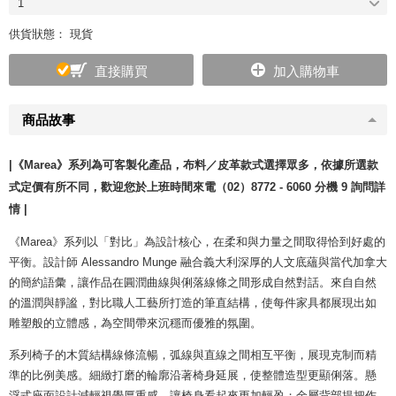
1
供貨狀態： 現貨
直接購買
加入購物車
商品故事
|
《Marea》系列為可客製化產品，布料／皮革款式選擇眾多，依據所選款
式定價有所不同，歡迎您於上班時間來電（02）8772 - 6060 分機 9 詢問詳
情
|
《Marea》系列以「對比」為設計核心，在柔和與力量之間取得恰到好處的
平衡。設計師 Alessandro Munge 融合義大利深厚的人文底蘊與當代加拿大
的簡約語彙，讓作品在圓潤曲線與俐落線條之間形成自然對話。來自自然
的溫潤與靜謐，對比職人工藝所打造的筆直結構，使每件家具都展現出如
雕塑般的立體感，為空間帶來沉穩而優雅的氛圍。
系列椅子的木質結構線條流暢，弧線與直線之間相互平衡，展現克制而精
準的比例美感。細緻打磨的輪廓沿著椅身延展，使整體造型更顯俐落。懸
浮式座面設計減輕視覺厚重感，讓椅身看起來更加輕盈；金屬背部提把作