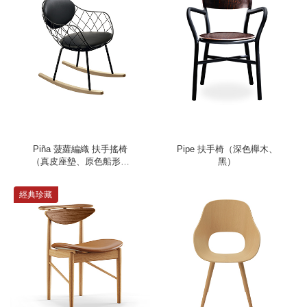
Piña 菠蘿編織 扶手搖椅
Pipe 扶手椅（深色櫸木、
（真皮座墊、原色船形椅
黑）
腳）
經典珍藏