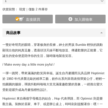
1
供貨狀態：
現貨｜僅餘 2 件庫存
直接購買
加入購物車
商品故事
一雙好奇明亮的眼睛，穿著修身的長褲，紳士的男孩 Bumble 輕快的跳動
顯現出他的純真逗趣，透過頭頂天線不斷地放送、傳遞歡樂的正能量，它
誕生的使命便是陪伴你的生活，隨時隨地製造笑容。
/ Make every day a little more joyful /
一彈一跳間，帶來滿滿的歡笑與幸福。誕生自丹麥國民玩具品牌 Hoptimist
於 1960 年代承襲北歐的精準工藝，創作出系列呆萌表情彈簧公仔，輕輕一
拍圓圓的腦袋，彈跳抖動時咯咯大笑充滿童趣歡樂的形象，一經推出變大
受歡迎躍升成為丹麥指標性設計。
Hoptimist 來自兩個字母概念的結合，Hop 代表彈跳，而 Optimist 則是樂
觀主義。裝飾於居家、車子、或是辦公桌上，時時刻刻提醒著你：嘿！一