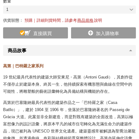
數量
1
供貨狀態：
預購｜詳細到貨時間，請參考
商品規格
說明
直接購買
加入購物車
商品故事
高第｜巴特羅之家系列
19 世紀最具代表性的建築大師安東尼・高第（Antoni Gaudi），其創作從
不僅存止於建築本身。終其一生，他持續探索有機形態與曲線在空間中的
可能性，將雕塑般的藝術語彙轉化為具備結構與機能的存在。
高第於巴塞隆納最具代表性的建築作品之一「巴特羅之家（Casa
Batllo）」，建於 1904 至 1906 年，坐落於巴塞隆納著名的 Passeig de
Gràcia 大道。此案並非全新建造，而是對既有建築的全面改造，高第以極
富想像力的設計語彙，將原本平凡的城市住宅轉化為充滿生命力的建築作
品，現已被列為 UNESCO 世界文化遺產。建築靈感常被解讀為聖喬治屠龍
的象徵，並透過曲線、色彩與結構細節貫穿整體設計，高第亦延伸此語彙