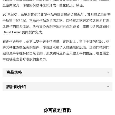
至室內家具，使建築與物件之間形成一體化的設計關係。
20 世紀初，高第為其多項建築作品設計專屬的金屬配件，其形體源自他雙
手所留下的印記。本系列作品為卡佛之家、巴特羅之家與米拉之家所打造
之原作的經典復刻。所有實心黃銅件皆刻有高第簽名，並由 BD 與建築師
David Ferrer 共同製作完成。
在創作過程中，高第以雙手與手指擠壓、穿刺黏土，留下手部的印記，並
將其轉化為拋光黃銅鑄件，使設計承載了人體觸感的記憶。這些門把與門
鈕順應手掌握持的自然姿態，形成獨特且符合人體工學的曲線，在金屬之
中彷彿蘊含著呼吸般的生命力。
商品規格
設計師介紹
你可能也喜歡