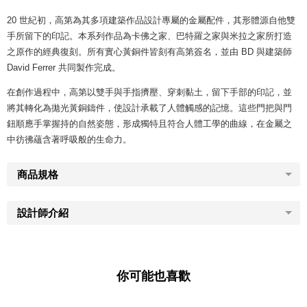
20 世紀初，高第為其多項建築作品設計專屬的金屬配件，其形體源自他雙
手所留下的印記。本系列作品為卡佛之家、巴特羅之家與米拉之家所打造
之原作的經典復刻。所有實心黃銅件皆刻有高第簽名，並由 BD 與建築師
David Ferrer 共同製作完成。
在創作過程中，高第以雙手與手指擠壓、穿刺黏土，留下手部的印記，並
將其轉化為拋光黃銅鑄件，使設計承載了人體觸感的記憶。這些門把與門
鈕順應手掌握持的自然姿態，形成獨特且符合人體工學的曲線，在金屬之
中彷彿蘊含著呼吸般的生命力。
商品規格
設計師介紹
你可能也喜歡