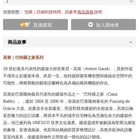
1
供貨狀態：
預購｜詳細到貨時間，請參考
商品規格
說明
直接購買
加入購物車
商品故事
高第｜巴特羅之家系列
19 世紀最具代表性的建築大師安東尼・高第（Antoni Gaudi），其創作從
不僅存止於建築本身。終其一生，他持續探索有機形態與曲線在空間中的
可能性，將雕塑般的藝術語彙轉化為具備結構與機能的存在。
高第於巴塞隆納最具代表性的建築作品之一「巴特羅之家（Casa
Batllo）」，建於 1904 至 1906 年，坐落於巴塞隆納著名的 Passeig de
Gràcia 大道。此案並非全新建造，而是對既有建築的全面改造，高第以極
富想像力的設計語彙，將原本平凡的城市住宅轉化為充滿生命力的建築作
品，現已被列為 UNESCO 世界文化遺產。建築靈感常被解讀為聖喬治屠龍
的象徵，並透過曲線、色彩與結構細節貫穿整體設計，高第亦延伸此語彙
至室內家具，使建築與物件之間形成一體化的設計關係。