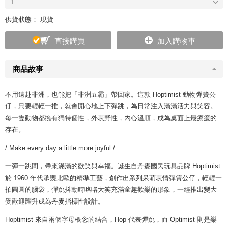
1
供貨狀態： 現貨
直接購買
加入購物車
商品故事
不用遠赴非洲，也能把「非洲五霸」帶回家。這款 Hoptimist 動物彈簧公
仔，只要輕輕一推，就會開心地上下彈跳，為日常注入滿滿活力與笑容。
每一隻動物都擁有獨特個性，外表野性，內心溫順，成為桌面上最療癒的
存在。
/ Make every day a little more joyful /
一彈一跳間，帶來滿滿的歡笑與幸福。誕生自丹麥國民玩具品牌 Hoptimist
於 1960 年代承襲北歐的精準工藝，創作出系列呆萌表情彈簧公仔，輕輕一
拍圓圓的腦袋，彈跳抖動時咯咯大笑充滿童趣歡樂的形象，一經推出變大
受歡迎躍升成為丹麥指標性設計。
Hoptimist 來自兩個字母概念的結合，Hop 代表彈跳，而 Optimist 則是樂