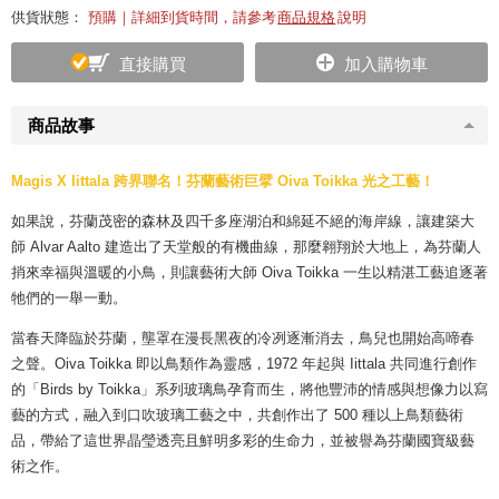
供貨狀態：
預購｜詳細到貨時間，請參考
商品規格
說明
直接購買
加入購物車
商品故事
Magis X Iittala 跨界聯名！
芬蘭藝術巨擘 Oiva Toikka 光之工藝！
如果說，芬蘭茂密的森林及四千多座湖泊和綿延不絕的海岸線，讓建築大
師 Alvar Aalto 建造出了天堂般的有機曲線，那麼翱翔於大地上，為芬蘭人
捎來幸福與溫暖的小鳥，則讓藝術大師 Oiva Toikka 一生以精湛工藝追逐著
牠們的一舉一動。
當春天降臨於芬蘭，壟罩在漫長黑夜的冷冽逐漸消去，鳥兒也開始高啼春
之聲。Oiva Toikka 即以鳥類作為靈感，1972 年起與 Iittala 共同進行創作
的「Birds by Toikka」系列玻璃鳥孕育而生，將他豐沛的情感與想像力以寫
藝的方式，融入到口吹玻璃工藝之中，共創作出了 500 種以上鳥類藝術
品，帶給了這世界晶瑩透亮且鮮明多彩的生命力，並被譽為芬蘭國寶級藝
術之作。