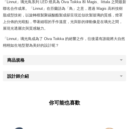
「Linnut」璃光鳥系列 LED 燈具為 Oiva Toikka 和 Magis、Iittala 之間最新
聯名合作成果。「Linnut」在芬蘭語為「鳥」之意，透過 Magis 高科技樹
脂成型技術，以旋轉模製聚碳酸酯製成卻呈現近似吹製玻璃的質感，燈罩
上分佈的光暗點，帶著細瑕的手作溫度，光與影的律動像是在璃光之間，
展現光透層次與質感魅力。
「Linnut」璃光鳥成為了 Oiva Toikka 的絕響之作，往後還有誰能將大自然
栩栩如生地型塑為美好的設計呢？
商品規格
設計師介紹
你可能也喜歡