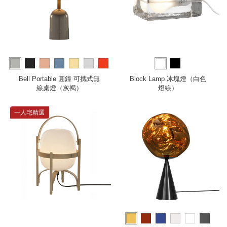
more
Bell Portable 圓鐘 可攜式無
Block Lamp 冰塊燈（白色
線桌燈（灰褐）
燈線）
一人宅精選