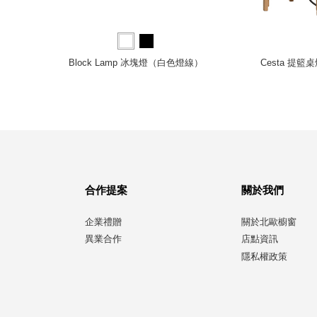
萌寵 桌燈
Block Lamp 冰塊燈（白色燈線）
Cesta 提籃
合作提案
關於我們
企業禮贈
關於北歐櫥窗
異業合作
店點資訊
隱私權政策