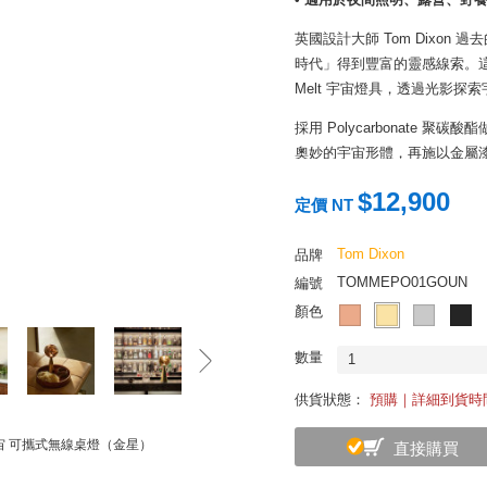
英國設計大師 Tom Dixo
時代」得到豐富的靈感線索。
Melt 宇宙燈具，透過光影
採用 Polycarbonate
奧妙的宇宙形體，再施以金屬漆塗色
來尋常，卻高度耐熱耐衝擊、
$12,900
形塑了各種奇異的球狀燈罩之
定價 NT
式，從內部細緻霧狀上色，不
Tom Dixon
品牌
一盞迷人的桌燈，不僅能妝點
TOMMEPO01GOUN
編號
為它只是單純的鏡面金屬球；
顏色
光暈，使眼底盡顯光芒妙不可
數量
1
供貨狀態：
預購｜詳細到貨時
le 宇宙 可攜式無線桌燈（金星）
直接購買