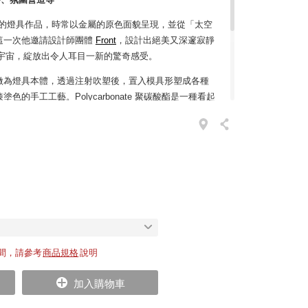
n 過去的燈具作品，時常以金屬的原色面貌呈現，並從「太空
這一次他邀請設計師團體
Front
，設計出絕美又深邃寂靜
探索宇宙，綻放出令人耳目一新的驚奇感受。
 聚碳酸酯做為燈具本體，透過注射吹塑後，置入模具形塑成各種
的手工工藝。Polycarbonate 聚碳酸酯是一種看起
高透光（比玻璃更透）且不易變質的環保無毒塑料。而
後，再將紅銅、鉻或黃金溶液，以類似真空電鍍的方
會因為碰撞摩擦而掉漆落色。
居家生活，更是營造空間氛圍的好幫手。燈暗時，會以
燈光一開，內部發散出電流般絲線光束，其豐富潤澤的
言。
間，請參考
商品規格
說明
加入購物車