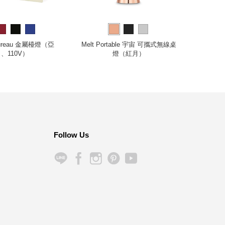
Bureau 金屬檯燈（亞
Melt Portable 宇宙 可攜式無線桌
Origi
、110V）
燈（紅月）
Follow Us