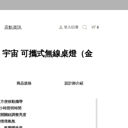
店點資訊
登入/註冊
0
able 宇宙 可攜式無線桌燈（金
商品規格
設計師介紹
，方便移動攜帶
 小時照明時間
碰開關鈕調整亮度
感情境氣氛
餐、氛圍營造等