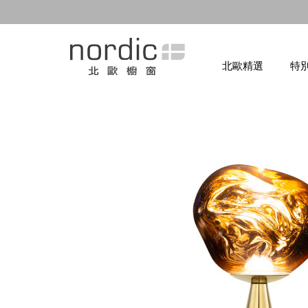
北歐精選
特