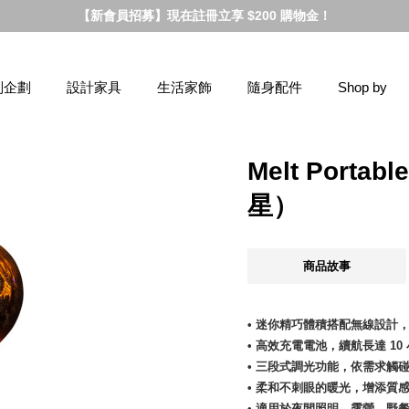
【新會員招募】現在註冊立享 $200 購物金！
別企劃
設計家具
生活家飾
隨身配件
Shop by
Melt Port
星）
商品故事
• 迷你精巧體積搭配無線設計
• 高效充電電池，續航長達 10
• 三段式調光功能，依需求觸
• 柔和不刺眼的暖光，增添質
• 適用於夜間照明、露營、野