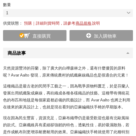
數量
1
供貨狀態：
預購｜詳細到貨時間，請參考
商品規格
說明
直接購買
加入購物車
商品故事
天然資源豐沛的芬蘭，除了廣大的白樺森林之外，還有什麼優質的原料
呢？Avar Aalto 發現，原來傳統農村的紙纖麻線織品也是很適合的元素！
這種織品是最古老的民間手工藝之一，因為戰爭原物料匱乏，於是芬蘭人
發展出用紙纖紮成麻線，再紡織成各種各樣織品的技藝。這種帶有傳統花
色的布匹和地毯是每個家庭都必備的民藝設計，而 Avar Aalto 也將之利用
在後來的家具設計上，也就是現在看到的亞麻編織扶手椅的早期版本。
現在因為民生豐富，資源充足，亞麻布織帶仍是最受歡迎也最有北歐風味
的款式。亞麻纖維具有柔細卻強韌的特色，透氣性佳，易於吸濕散熱，若
是作成帆布則更增添耐磨耐用的效果。亞麻編織扶手椅就使用了此種特別