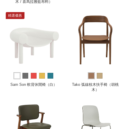
木 / 喜馬拉雅藍布料）
精選優惠
Sam Son 軟背休閒椅（白）
Tako 弧線枝木扶手椅（胡桃
木）