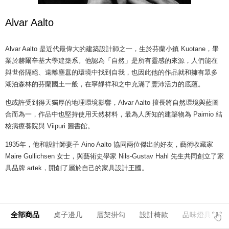
Alvar Aalto
Alvar Aalto 是近代最偉大的建築設計師之一，生於芬蘭小鎮 Kuotane，畢
業於赫爾辛基大學建築系。他認為「自然」是所有靈感的來源，人們能在
與世俗隔絕、遠離塵囂的環境中找到自我，也因此他的作品就和擁有眾多
湖泊森林的芬蘭國土一般，在寧靜祥和之中充滿了豐沛活力的底蘊。
也或許受到得天獨厚的地理環境影響，Alvar Aalto 擅長將自然環境與藍圖
合而為一，作品中也堅持使用天然材料，最為人所知的建築物為 Paimio 結
核病療養院與 Viipuri 圖書館。
1935年，他和設計師妻子 Aino Aalto 協同兩位傑出的好友，藝術收藏家
Maire Gullichsen 女士，與藝術史學家 Nils-Gustav Hahl 先生共同創立了家
具品牌 artek，開創了屬於自己的家具設計王國。
全部商品
桌子邊几
層架掛勾
設計椅款
品味燈具