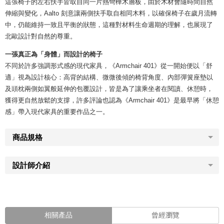
這張椅子的左右扶手皆取自同一片熱彎樺木層板，由於木材會隨時間自然
伸縮與變化，Aalto 刻意讓兩側扶手取自相同木料，以確保椅子在歲月流轉
中，仍能維持一致且平衡的狀態，這種對材料生命週期的理解，也展現了
北歐設計對自然的尊重。
一張真正為「身體」而設計的椅子
不同於許多強調形式感的現代家具，《Armchair 401》從一開始便以「舒
適」視為設計核心：高背的結構、微微後傾的椅背角度、內部彈簧座墊以
及頭枕兩側如翼般延伸的包覆設計，皆是為了讓乘坐者在閱讀、休憩時，
獲得更自然放鬆的支撐，許多評論也認為《Armchair 401》是最早將「休憩
感」帶入現代家具的重要作品之一。
商品規格
設計師介紹
相關產品
曾經瀏覽