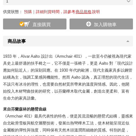
1
供貨狀態：
預購｜詳細到貨時間，請參考
商品規格
說明
直接購買
加入購物車
商品故事
1933 年，Alvar Aalto 設計出《Armchair 401》，一款至今仍被視為現代家
具史上最舒適的扶手椅之一，它不僅是一張椅子，更是 Aalto 對「現代設計
應如何貼近人」的深刻回應。在 1930 年代的歐洲，現代主義家具多以鋼管
結構為主，強調工業感與機能性。然而 Aalto 認為，真正理想的現代生活，
不該只有冰冷的理性，也需要自然材質所帶來的溫度與情感。因此，他開
始投入木材彎曲技術的研究，以芬蘭樺木取代金屬，創造出更柔和、富有
生命力的家具語彙。
來自芬蘭森林的懸臂曲線
《Armchair 401》最具代表性的特色，便是其流流暢的懸臂式結構，靈感來
自北歐滑雪板與航空層壓技術，發展出熱彎樺木工法，使木材能呈現近似
金屬般的彈性與強度，同時保有天然木頭溫潤而細緻的質感。特別的是，