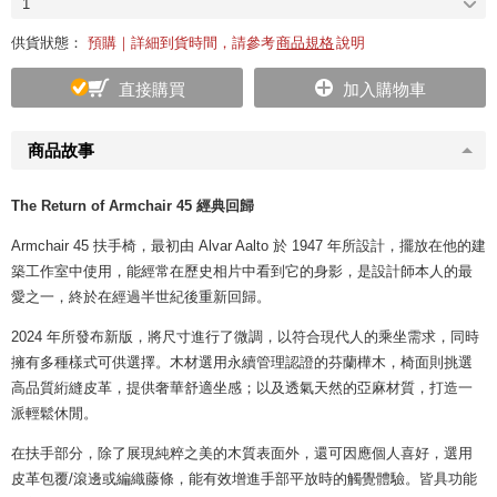
1
供貨狀態：
預購｜詳細到貨時間，請參考
商品規格
說明
直接購買
加入購物車
商品故事
The Return of Armchair 45 經典回歸
Armchair 45 扶手椅，最初由 Alvar Aalto 於 1947 年所設計，擺放在他的建
築工作室中使用，能經常在歷史相片中看到它的身影，是設計師本人的最
愛之一，終於在經過半世紀後重新回歸。
2024 年所發布新版，將尺寸進行了微調，以符合現代人的乘坐需求，同時
擁有多種樣式可供選擇。木材選用永續管理認證的芬蘭樺木，椅面則挑選
高品質絎縫皮革，提供奢華舒適坐感；以及透氣天然的亞麻材質，打造一
派輕鬆休閒。
在扶手部分，除了展現純粹之美的木質表面外，還可因應個人喜好，選用
皮革包覆/滾邊或編織藤條，能有效增進手部平放時的觸覺體驗。皆具功能