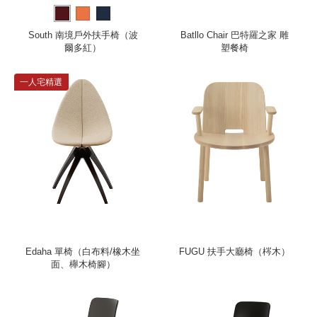
South 南境戶外扶手椅（波
Batllo Chair 巴特羅之家 雕
爾多紅）
塑餐椅
一人宅精選
Edaha 單椅（白布料/橡木坐
FUGU 扶手大廳椅（梣木）
面、櫸木椅腳）