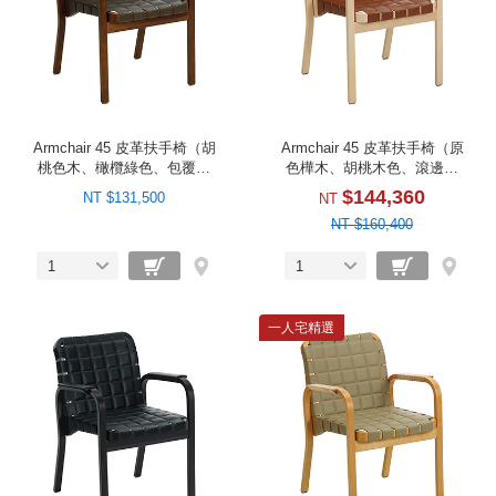
Armchair 45 皮革扶手椅（胡
Armchair 45 皮革扶手椅（原
桃色木、橄欖綠色、包覆扶
色樺木、胡桃木色、滾邊扶
手）
手）
$144,360
NT $131,500
NT
NT $160,400
1
1
一人宅精選