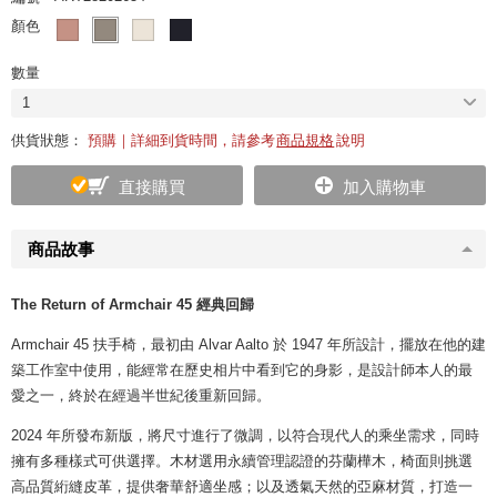
顏色
數量
1
供貨狀態：
預購｜詳細到貨時間，請參考
商品規格
說明
直接購買
加入購物車
商品故事
The Return of Armchair 45 經典回歸
Armchair 45 扶手椅，最初由 Alvar Aalto 於 1947 年所設計，擺放在他的建
築工作室中使用，能經常在歷史相片中看到它的身影，是設計師本人的最
愛之一，終於在經過半世紀後重新回歸。
2024 年所發布新版，將尺寸進行了微調，以符合現代人的乘坐需求，同時
擁有多種樣式可供選擇。木材選用永續管理認證的芬蘭樺木，椅面則挑選
高品質絎縫皮革，提供奢華舒適坐感；以及透氣天然的亞麻材質，打造一