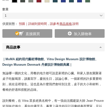
數量
1
供貨狀態：
預購｜詳細到貨時間，請參考
商品規格
說明
直接購買
加入購物車
商品故事
｜MoMA 紐約現代藝術博物館、Vitra Design Museum 設計博物館、
Design Museum Denmark 丹麥設計博物館典藏｜
無論哪一國的文化，用餐的地方都可說是家裡的心臟。和家人朋友圍聚著
桌子吃飯喝茶，讀書寫字，慶祝生日，談論心事。一個家裡的許多重要時
刻，就在這裡發生。這也是為什麼我們會特別注意，桌子的大小和材料，
餐椅的舒適和搭配的品味。
說到餐椅，在 Vitra 眾多經典名椅中，有一張由法國建築大師 Jean Prouve
於30年代推出，看似中庸平凡，事實上蘊含的設計語彙經典而豐富，足以