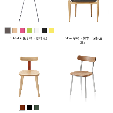
more
SANAA 兔子椅（咖啡兔）
Slow 單椅（橡木、深棕皮
革）