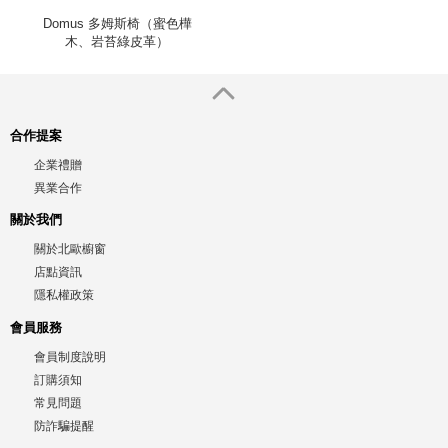
Domus 多姆斯椅（蜜色樺
木、岩苔綠皮革）
合作提案
企業禮贈
異業合作
關於我們
關於北歐櫥窗
店點資訊
隱私權政策
會員服務
會員制度說明
訂購須知
常見問題
防詐騙提醒