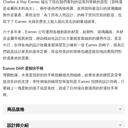
Charles & Ray Eames 端出了現在我們看到的這系列單椅的原型（當時還
是金屬與木料為主）。兩年後他們再接再厲，改用當時最流行的玻璃纖維
製作並量產，果然這些「為了所有人而設計」的椅子受到空前的歡迎，也
寫下了 Eames 夫婦在歷史上無人能出其右的銷量成績單。
​六十多年來，Eames 公司運用各種創新的材質，如塑料、玻璃纖維、木材
及金屬等相異材質，經由模組化設計出大量能客製細節的優秀作品。直至
今日，全球各地的設計收藏者都渴望至少擁有一張 Eames 的椅子，因為它
們就是設計家具的基本定番，而這些美好的單椅也總是親切地回應我們對
舒適乘坐的需要。
Eames DAR 蛋殼扶手椅
渾圓飽滿，水煮蛋殼狀的扶手椅殼觸感光滑細緻，給乘坐者的腰部及背脊
提供良好的支撐；率性俐落的鐵塔型骨架則是 Eames 招牌的設計符碼，只
要鋪上一塊柔軟的毯子或是靠枕，就成了任何場合都適用的舒適扶手單
椅。
商品規格
設計師介紹