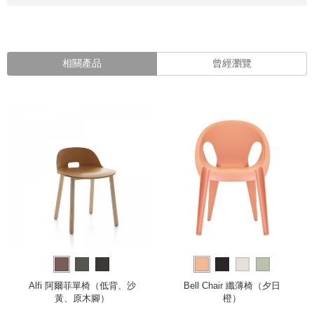
相關產品
曾經瀏覽
Alfi 阿爾菲單椅（低背、沙
Bell Chair 纖薄椅（夕日
黃、原木腳）
橙）