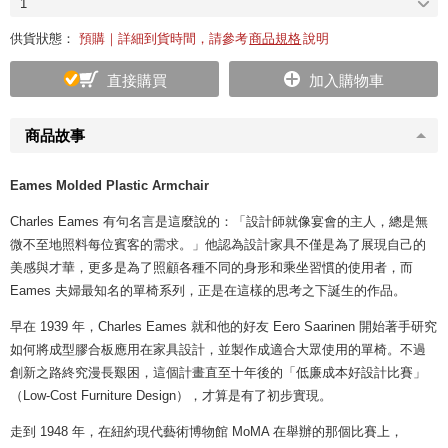
1
供貨狀態：
預購｜詳細到貨時間，請參考
商品規格
說明
直接購買
加入購物車
商品故事
Eames Molded Plastic Armchair
Charles Eames 有句名言是這麼說的：「設計師就像宴會的主人，總是無
微不至地照料每位賓客的需求。」他認為設計家具不僅是為了展現自己的
美感與才華，更多是為了照顧各種不同的身形和乘坐習慣的使用者，而
Eames 夫婦最知名的單椅系列，正是在這樣的思考之下誕生的作品。
早在 1939 年，Charles Eames 就和他的好友 Eero Saarinen 開始著手研究
如何將成型膠合板應用在家具設計，並製作成適合大眾使用的單椅。不過
創新之路終究漫長艱困，這個計畫直至十年後的「低廉成本好設計比賽」
（Low-Cost Furniture Design），才算是有了初步實現。
走到 1948 年，在紐約現代藝術博物館 MoMA 在舉辦的那個比賽上，