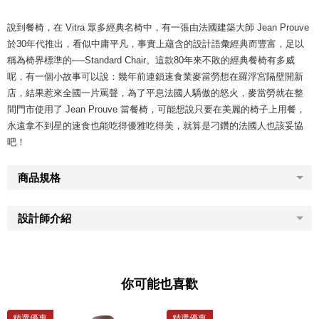
說到餐椅，在 Vitra 眾多經典名椅中，有一張由法國建築大師 Jean Prouve
於30年代推出，看似中庸平凡，事實上蘊含的設計語彙經典而豐富，足以
稱為椅界標準的──Standard Chair。這款80年來不敗的經典餐椅有多威
呢，有一個小故事可以說：幾年前連鎖速食業麥當勞想在羅浮宮隔壁開新
店，結果惹來全國一片罵聲，為了平息法國人驕傲的怒火，麥當勞就在整
間門市使用了 Jean Prouve 當餐椅，可能想說只要在美麗的椅子上用餐，
永遠拿不到星的速食也能吃得優雅吃得美，就算是刁鑽的法國人也該妥協
吧！
商品規格
設計師介紹
你可能也喜歡
精選優惠
精選優惠