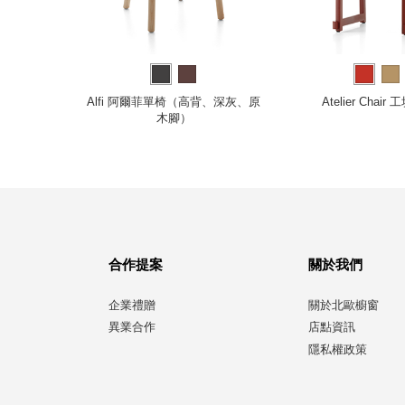
色樺木、岩
Alfi 阿爾菲單椅（高背、深灰、原
Atelier Chai
木腳）
合作提案
關於我們
企業禮贈
關於北歐櫥窗
異業合作
店點資訊
隱私權政策