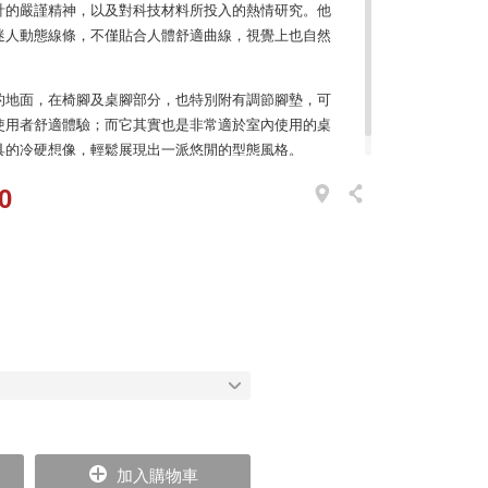
計的嚴謹精神，以及對科技材料所投入的熱情研究。他
迷人動態線條，不僅貼合人體舒適曲線，視覺上也自然
的地面，在椅腳及桌腳部分，也特別附有調節腳墊，可
使用者舒適體驗；而它其實也是非常適於室內使用的桌
具的冷硬想像，輕鬆展現出一派悠閒的型態風格。
0
加入購物車