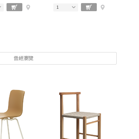
1
曾經瀏覽
一人宅精