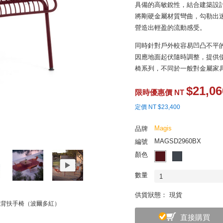
具備的高敏銳性，結合建築設
將剛硬金屬材質彎曲，勾勒出
營造出輕盈的流動感受。
同時針對戶外較容易凹凸不平
因應地面起伏隨時調整，提供
椅系列，不同於一般對金屬家
$21,06
限時優惠價 NT
定價 NT $23,400
Magis
品牌
MAGSD2960BX
編號
顏色
數量
1
供貨狀態： 現貨
外低背扶手椅（波爾多紅）
直接購買