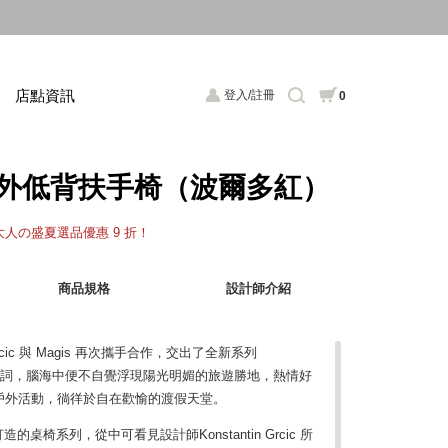
店點資訊
登入/註冊
0
境戶外低背扶手椅（波爾多紅）
，大人の盛夏選品優惠 9 折！
商品規格
設計師介紹
Grcic 與 Magis 再次攜手合作，交出了全新系列
這個詞，腦海中便不自覺浮現陽光明媚的旅遊勝地，熱情好
戶外活動，徜徉於自在歡愉的渡假天堂。
的桌椅系列，從中可看見設計師Konstantin Grcic 所