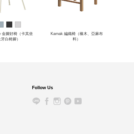
ube 金腳好椅（卡其坐
Karnak 編織椅（橡木、亞麻布
SA
象牙白椅腳）
料）
Follow Us