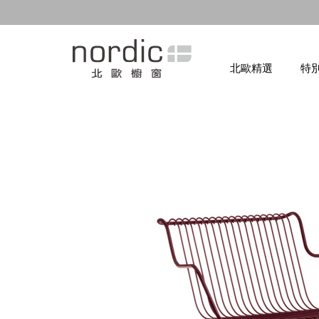
北歐精選
特