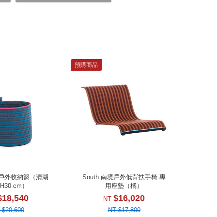
預購商品
南境戶外收納籃（清湖
South 南境戶外低背扶手椅 專
H30 cm）
用座墊（橘）
$18,540
$16,020
NT
 $20,600
NT $17,800