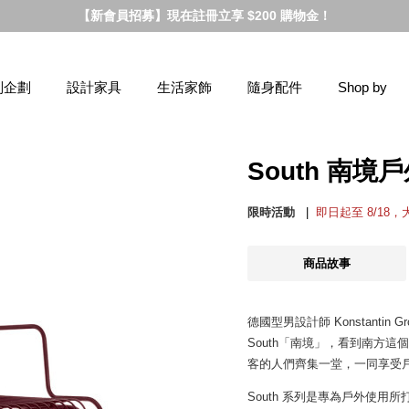
【新會員招募】現在註冊立享 $200 購物金！
別企劃
設計家具
生活家飾
隨身配件
Shop by
South 南
限時活動
即日起至 8/18
商品故事
德國型男設計師 Konstantin 
South「南境」，看到南方
客的人們齊集一堂，一同享受
South 系列是專為戶外使用所打造