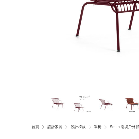
首頁
設計家具
設計椅款
單椅
South 南境戶