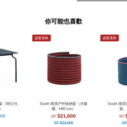
你可能也喜歡
盛夏選物
盛夏選物
方桌（90公分、
South 南境戶外收納籃（夕赭
South 
）
橘、H40 cm）
藍、
$21,600
200
NT
NT
NT $24,000
NT