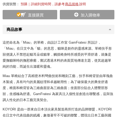
供貨狀態：
預購｜詳細到貨時間，請參考
商品規格
說明
直接購買
加入購物車
商品故事
這把命名為「Miau」的單椅，由設計工作室 GamFratesi 所設計，
「Miau」在日文中為「貓」的意思，貓咪是創作的靈感來源。單椅扶手形
狀便讓人不禁想起貓耳朵或貓掌，觸摸椅身時所感受的平滑舒適，就像是
愛撫貓咪時的撫慰療癒，嘗試透過木料的表面質地傳達主題，使其超越單
純的功能，而誕生出溫暖和靈魂。
Miau 單椅結合了高精密木料彎曲技術和雕刻工藝，扶手和椅背皆由單塊曲
木製成，具有均勻的美麗紋理和卓越耐用性；為了確保最大的乘坐舒適
度，椅面和椅背皆為三維曲面皆為三維曲面；坐面部分貼合人體臀部形
狀，坐感極為舒適。GamFratesi 為家具注入個性並創造出聯繫感，這與強
調人性化的日本工藝完美契合。
KOYORI 是由一群來自日本頂尖家具製造商所打造的品牌聯盟，KOYORI
在日文中代表扭曲的紙繩，象徵著牢不可破的聯繫，體現出日本工藝與國