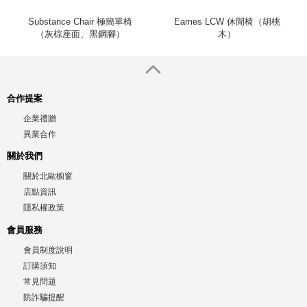
Substance Chair 極簡單椅
Eames LCW 休閒椅（胡桃
（灰棕座面、黑鋼腳）
木）
合作提案
企業禮贈
異業合作
關於我們
關於北歐櫥窗
店點資訊
隱私權政策
會員服務
會員制度說明
訂購須知
常見問題
防詐騙提醒