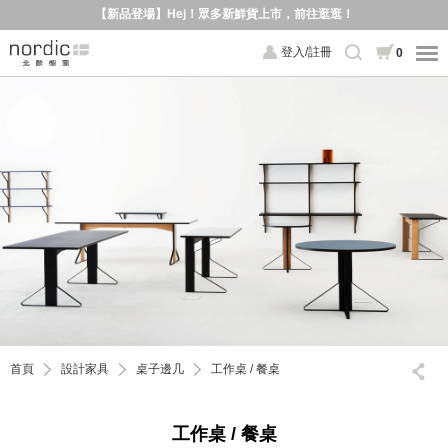
【新品登場】Hej！眾多新鮮貨上市，前往逛逛！
登入/註冊
0
首頁
設計家具
桌子邊几
工作桌 / 餐桌
工作桌 / 餐桌