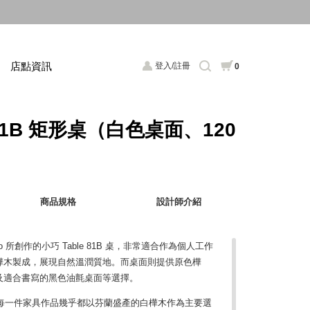
店點資訊
登入/註冊
0
le 81B 矩形桌（白色桌面、120
商品規格
設計師介紹
Aalto 所創作的小巧 Table 81B 桌，非常適合作為個人工作
樺木製成，展現自然溫潤質地。而桌面則提供原色樺
及適合書寫的黑色油氈桌面等選擇。
lto，每一件家具作品幾乎都以芬蘭盛產的白樺木作為主要選