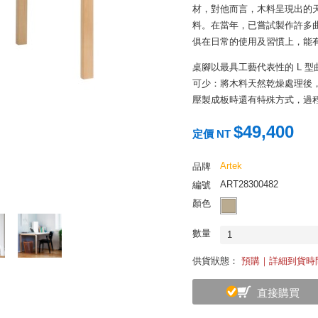
材，對他而言，木料呈現出的
料。在當年，已嘗試製作許多
俱在日常的使用及習慣上，能
桌腳以最具工藝代表性的 L 
可少：將木料天然乾燥處理後
壓製成板時還有特殊方式，過
彎曲技術，只能依靠經驗豐富
$49,400
定價 NT
Aalto Table 無論是用
其特色，具有絕佳的空間穿透
Artek
品牌
的質樸之美。
ART28300482
編號
顏色
數量
1
供貨狀態：
預購｜詳細到貨時
直接購買