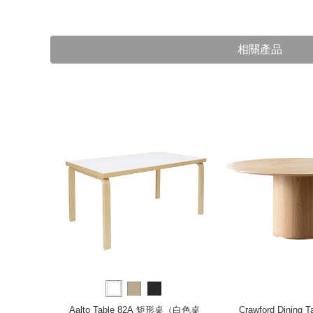
相關產品
6 cm）
Aalto Table 82A 矩形桌（白色桌
Crawford Dining