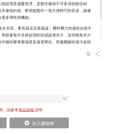
天然紋理及溫暖色澤，是製作傢俱不可多得的絕佳材
曲木傢俱的他，希望能製作一張方便輕巧的長桌，讓傢
有更多彈性與機能。
型曲木呈現，要造就這完美弧線，費時費力的過程自然不
，再順著每片木材紋理削切成超薄木片，這些精美木片
程中隨時要掌握濕度及溫度變化，而最關鍵的蒸汽加熱
的木工技師來完成，才能賦予木料最堅固的硬度。
於餐桌、辦公桌或是娛樂桌，放置於各式風格居家中，都保留了
性及便利性，歷久彌新的外觀，更靜靜地散發無可取代
間，請參考
商品規格
說明
加入購物車