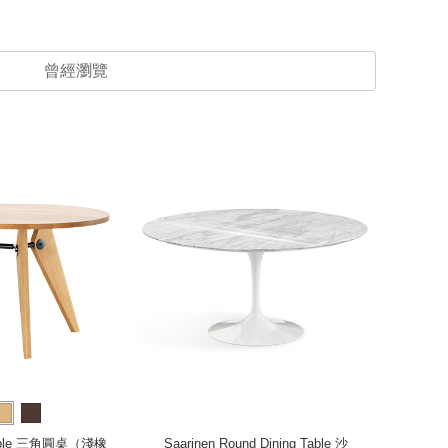
曾經瀏覽
Table 三角圓桌（淺橡
Saarinen Round Dining Table 沙
Sloa