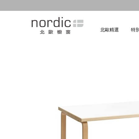
北歐精選
特