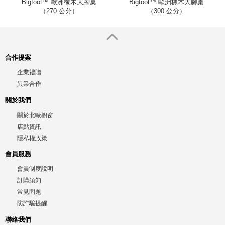
Bigfoot™ 歐洲橡木大腳桌
Bigfoot™ 歐洲橡木大腳桌
（270 公分）
（300 公分）
合作提案
企業禮贈
異業合作
關於我們
關於北歐櫥窗
店點資訊
隱私權政策
會員服務
會員制度說明
訂購須知
常見問題
防詐騙提醒
聯絡我們