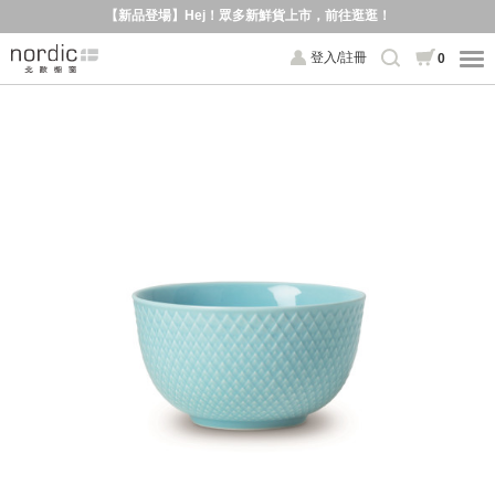
【新品登場】Hej！眾多新鮮貨上市，前往逛逛！
登入/註冊
0