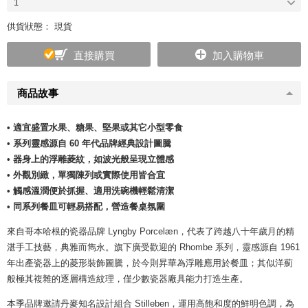
1
供貨狀態： 現貨
直接購買
加入購物車
商品故事
• 適宜盛置水果、糖果、堅果或其它小型零食
• 系列靈感源自 60 年代品牌經典設計圖騰
• 器身上的浮雕菱紋，如波光般呈現立體感
• 外觀別緻，單獨陳列或實際使用皆合宜
• 觸感溫潤便於抓握、適用洗碗機輕鬆清潔
• 同系列餐皿可輕易搭配，營造餐桌氛圍
來自哥本哈根的瓷器品牌 Lyngby Porcelæn，代表了跨越八十年歲月的精
湛手工技藝，典雅而雋永。旗下廣受歡迎的 Rhombe 系列，靈感源自 1961
年出產瓷器上的菱形裝飾圖騰，於今則昇華為浮雕應用於餐皿；其似洋薊
般極其複雜的逐層構造紋理，僅少數瓷器廠具能力打造生產。
本季品牌邀請丹麥知名設計組合 Stilleben，運用高飽和度的鮮明色調，為