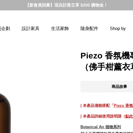
【新會員招募】現在註冊立享 $200 購物金！
別企劃
設計家具
生活家飾
隨身配件
Shop by
Piezo 香氛機
（佛手柑薰衣草
商品故事
| 本產品僅能搭配「
Piezo 香
| 本產品詳細使用說明請（
點此
Botanical Air 植物系列