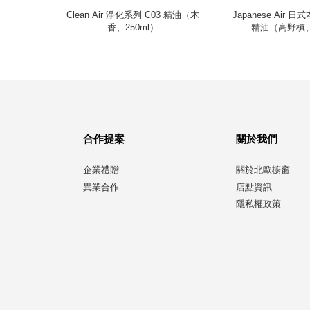
列 S06 精
Clean Air 淨化系列 C03 精油（木
Japanese Air 日
）
香、250ml）
精油（高野槙、
合作提案
關於我們
企業禮贈
關於北歐櫥窗
異業合作
店點資訊
隱私權政策