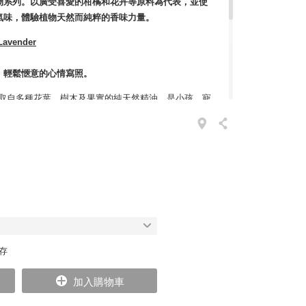
物系列。以廣受喜愛的柑橘和花卉等原料為代表，並使
氣味，體驗植物天然而純粹的香味力量。
avender
，輕鬆愜意的心情寫照。
a 萃取自多種花葉、樹木及果實的純天然精油，是小孩、寵
。淡雅中富層次，品牌頂級精油原料由法國、德國、美
。專業調香師團隊堅持每年持續探訪精油產地，以確保
格管控商品品質，按照國際標準 IFRA、REACH 等
品質精油。
空間香氛，承接如日本新宿伊勢丹百貨、星野集團青森屋，
多國際知名專案。品牌依照香氛精油的功能、魅力與個
日式職人的堅持，融入產品當中，追求極致完美的芳香
。
庫存
加入購物車