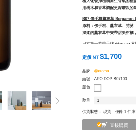
極大化發揮植物原生香氣的植
用樹木和香草調配更深層次的
B07 佛手柑薰衣草 Bergamot L
原料：佛手柑、薰衣草、芫荽
溫柔的薰衣草中夾帶甜美柑橘
日本第一芳香品牌 @arom
物也能安心使用的純天然美好
$1,700
定價 NT
國及澳洲等世界各地精選而來
產出精油的安全性及質量；同時嚴
@aroma
品牌
生產加工，提供始終如一的高
ARO-DOP-B07100
編號
@aroma 亦擅長客製專屬
顏色
以及德國漢莎航空貴賓室等眾
性，將香氣細膩溫和的感受與
數量
1
工藝，構建更愜意的生活空間
供貨狀態：
現貨｜僅餘 1 件
直接購買