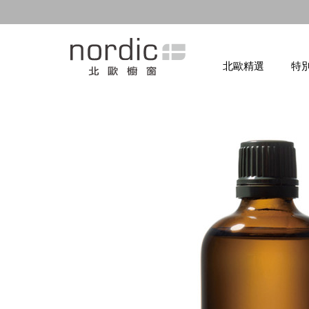
北歐精選
特