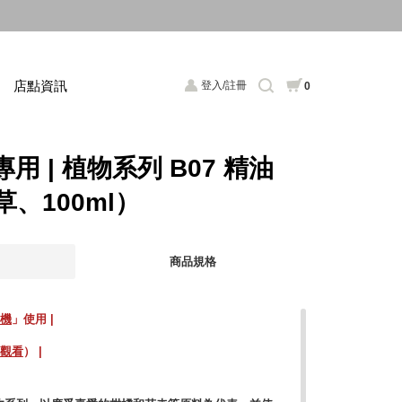
店點資訊
登入/註冊
0
專用 | 植物系列 B07 精油
、100ml）
商品規格
氛機
」使用 |
觀看
） |