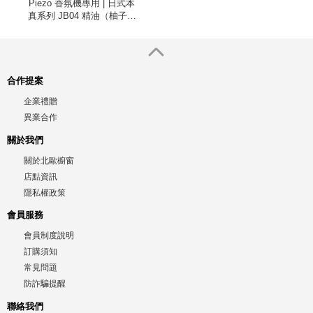
Piezo 香氛機專用 | 日式本
真系列 JB04 精油（柚子、
100ml）
合作提案
企業禮贈
異業合作
關於我們
關於北歐櫥窗
店點資訊
隱私權政策
會員服務
會員制度說明
訂購須知
常見問題
防詐騙提醒
聯絡我們