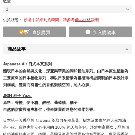
數量
1
供貨狀態：
預購｜詳細到貨時間，請參考
商品規格
說明
直接購買
加入購物車
商品故事
Japanese Air 日式本真系列
體現日本的自然與文化，深邃與華美的調和精油系列。由日本原生植物為
主要原料的日本植物系列，和以日系情景為靈感而構思調製的日本設計系
列構成。豐富而有靈性的香氣縈繞空間，沁人心脾。
JB04 柚子 Yuzu
原料：香橙、伊予柑、酸橙、葡萄柚、橘子
自然的甜蜜與清爽相伴，帶來懷舊而迷戀的溫柔芳香。
日本第一芳香品牌 @aroma 萃取自多種花葉、樹木及果實的純天然精油，
是小孩、寵物也能安心使用的 100％ 純天然美好。淡雅中富層次，品牌頂
級精油原料由法國、德國、美國及澳洲等世界各地精選而來。專業調香師