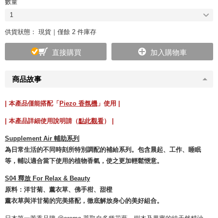
數量
1
供貨狀態：
現貨｜僅餘 2 件庫存
直接購買
加入購物車
商品故事
| 本產品僅能搭配「
Piezo 香氛機
」使用 |
| 本產品詳細使用說明請（
點此觀看
） |
Supplement Air 輔助系列
為日常生活的不同時刻所特別調配的補給系列。包含晨起、工作、睡眠
等，輔以適合當下使用的植物香氣，使之更加輕鬆愜意。
S04 釋放 For Relax & Beauty
原料：洋甘菊、薰衣草、佛手柑、甜橙
薰衣草與洋甘菊的完美搭配，徹底解放身心的美好組合。