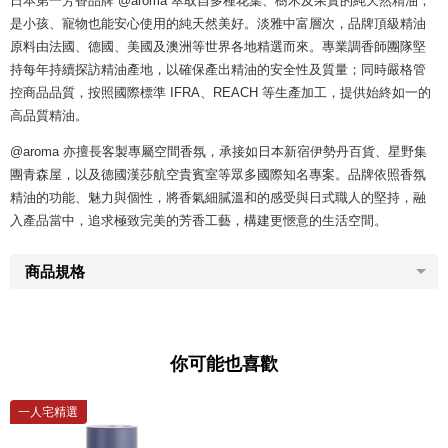
日本第一芳香品牌 @aroma 萃取自多種花葉、樹木及果實的純天然精油，
是小孩、寵物也能安心使用的純天然美好。淡雅中富層次，品牌頂級精油
原料由法國、德國、美國及澳洲等世界各地精選而來。專業調香師團隊堅
持每年持續探訪精油產地，以確保產出精油的安全性及質量；同時嚴格管
控商品品質，按照國際標準 IFRA、REACH 等生產加工，提供始終如一的
高品質精油。
@aroma 亦擅長客製專屬空間香氛，承接如日本新宿伊勢丹百貨、星野集
團青森屋，以及德國漢莎航空貴賓室等眾多國際知名專案。品牌依照香氛
精油的功能、魅力與個性，將香氣細膩溫和的感受與日式職人的堅持，融
入產品當中，追求極致完美的芳香工藝，構建更愜意的生活空間。
商品規格
你可能也喜歡
一人宅精選