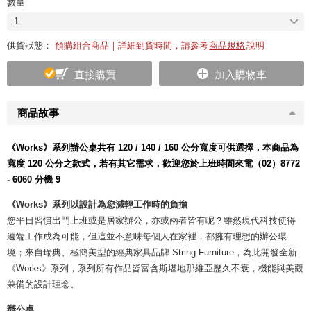
數量
1
供貨狀態：
預購組合商品｜詳細到貨時間，請參考
商品規格
說明
直接購買
加入購物車
商品故事
《Works》系列辦公桌共有 120 / 140 / 160 公分寬度可供選擇，本商品為
寬度 120 公分之款式，若有其它需求，歡迎您於上班時間來電（02）8772
- 6060 分機 9
《Works》系列以設計為您減輕工作時的負擔
您平日習慣出門上班或是居家辦公，亦或兩者皆有呢？雖然現代科技使得
遠端工作成為可能，但這並不意味每個人在家裡，都擁有理想的辦公環
境；來自瑞典、極簡美型的經典家具品牌 String Furniture，為此開發全新
《Works》系列，系列所有作品皆富含斯堪地那維亞歷久不衰，機能與美觀
兼備的設計理念。
辦公桌