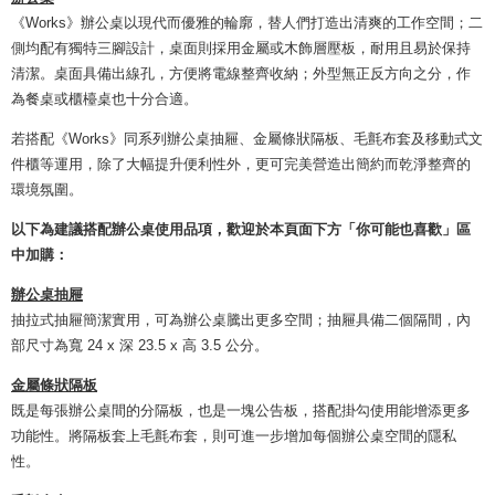
《Works》辦公桌以現代而優雅的輪廓，替人們打造出清爽的工作空間；二
側均配有獨特三腳設計，桌面則採用金屬或木飾層壓板，耐用且易於保持
清潔。桌面具備出線孔，方便將電線整齊收納；外型無正反方向之分，作
為餐桌或櫃檯桌也十分合適。
若搭配《Works》同系列辦公桌抽屜、金屬條狀隔板、毛氈布套及移動式文
件櫃等運用，除了大幅提升便利性外，更可完美營造出簡約而乾淨整齊的
環境氛圍。
以下為建議搭配辦公桌使用品項，歡迎於本頁面下方「你可能也喜歡」區
中加購：
辦公桌抽屜
抽拉式抽屜簡潔實用，可為辦公桌騰出更多空間；抽屜具備二個隔間，內
部尺寸為寬 24 x 深 23.5 x 高 3.5 公分。
金屬條狀隔板
既是每張辦公桌間的分隔板，也是一塊公告板，搭配掛勾使用能增添更多
功能性。將隔板套上毛氈布套，則可進一步增加每個辦公桌空間的隱私
性。