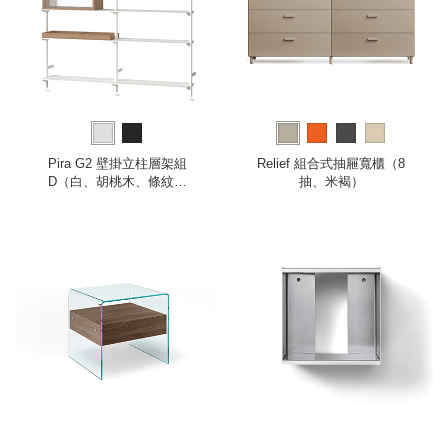
Pira G2 壁掛立柱層架組
Relief 組合式抽屜寬櫃（8
D（白、胡桃木、條紋玻
抽、米褐）
璃）