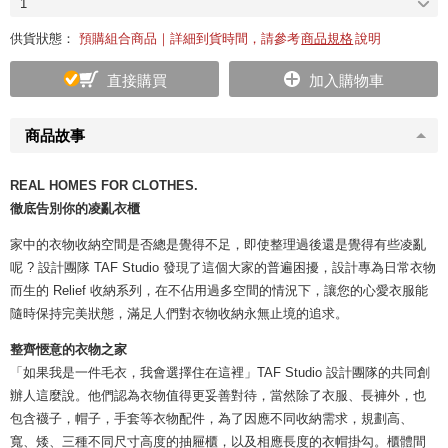
1
供貨狀態：
預購組合商品｜詳細到貨時間，請參考
商品規格
說明
直接購買
加入購物車
商品故事
REAL HOMES FOR CLOTHES.
徹底告別你的凌亂衣櫃
家中的衣物收納空間是否總是覺得不足，即使整理過後還是覺得有些凌亂
呢 ? 設計團隊 TAF Studio 發現了這個大家的普遍困擾，設計專為日常衣物
而生的 Relief 收納系列，在不佔用過多空間的情況下，讓您的心愛衣服能
隨時保持完美狀態，滿足人們對衣物收納永無止境的追求。
整齊愜意的衣物之家
「如果我是一件毛衣，我會選擇住在這裡」TAF Studio 設計團隊的共同創
辦人這麼說。他們認為衣物值得更妥善對待，當然除了衣服、長褲外，也
包含襪子，帽子，手套等衣物配件，為了因應不同收納需求，規劃高、
寬、矮、三種不同尺寸高度的抽屜櫃，以及相應長度的衣帽掛勾。櫃體間