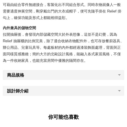
可藉由組合零件無縫接合，客製化出不同組合形式。同時衣物就像人一般
需要適度伸展空間，剛穿戴出門的大衣或帽子，便可先隨手掛在 Relief 掛
勾上，確保功能及形式上都能相得益彰。
內外兼具的儲物空間
拉開抽屜後，會發現內部儲藏空間大於外表想像，這並不是幻覺，因為
Relief 抽屜櫃的比例完美，除了適合收納衣物配件外，也可存放餐廚器具、
辦公用品、兒童玩具等。每處板材的內外都經過漆裝飾面處理，背面與正
面同樣質感雅緻；簡約大方的北歐設計風格，能融入各式家居風格，不僅
為一件收納家具，也能充當房間中優雅的隔間存在。
商品規格
設計師介紹
你可能也喜歡