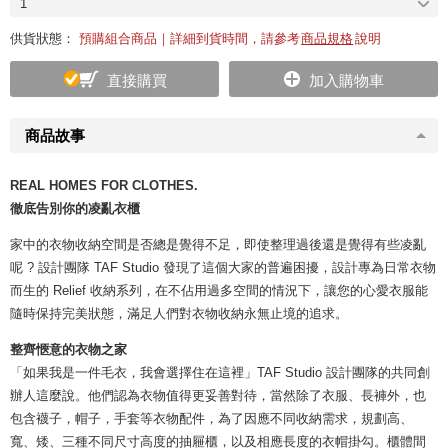
1
供貨狀態：
預購組合商品｜詳細到貨時間，請參考
商品規格
說明
直接購買
加入購物車
商品故事
REAL HOMES FOR CLOTHES.
徹底告別你的凌亂衣櫃
家中的衣物收納空間是否總是覺得不足，即使整理過後還是覺得有些凌亂
呢 ? 設計團隊 TAF Studio 發現了這個大家的普遍困擾，設計專為日常衣物
而生的 Relief 收納系列，在不佔用過多空間的情況下，讓您的心愛衣服能
隨時保持完美狀態，滿足人們對衣物收納永無止境的追求。
整齊愜意的衣物之家
「如果我是一件毛衣，我會選擇住在這裡」TAF Studio 設計團隊的共同創
辦人這麼說。他們認為衣物值得更妥善對待，當然除了衣服、長褲外，也
包含襪子，帽子，手套等衣物配件，為了因應不同收納需求，規劃高、
寬、矮、三種不同尺寸高度的抽屜櫃，以及相應長度的衣帽掛勾。櫃體間