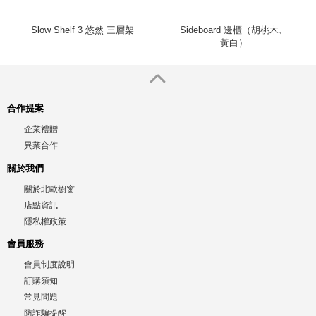
Slow Shelf 3 悠然 三層架
Sideboard 邊櫃（胡桃木、
黃白）
合作提案
企業禮贈
異業合作
關於我們
關於北歐櫥窗
店點資訊
隱私權政策
會員服務
會員制度說明
訂購須知
常見問題
防詐騙提醒