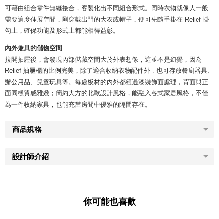
可藉由組合零件無縫接合，客製化出不同組合形式。同時衣物就像人一般
需要適度伸展空間，剛穿戴出門的大衣或帽子，便可先隨手掛在 Relief 掛
勾上，確保功能及形式上都能相得益彰。
內外兼具的儲物空間
拉開抽屜後，會發現內部儲藏空間大於外表想像，這並不是幻覺，因為
Relief 抽屜櫃的比例完美，除了適合收納衣物配件外，也可存放餐廚器具、
辦公用品、兒童玩具等。每處板材的內外都經過漆裝飾面處理，背面與正
面同樣質感雅緻；簡約大方的北歐設計風格，能融入各式家居風格，不僅
為一件收納家具，也能充當房間中優雅的隔間存在。
商品規格
設計師介紹
你可能也喜歡