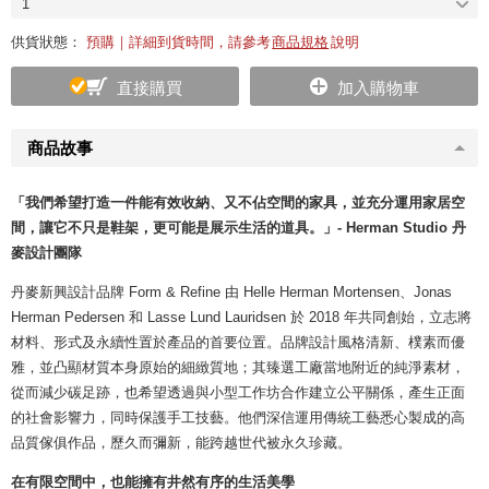
1
供貨狀態：
預購｜詳細到貨時間，請參考
商品規格
說明
直接購買
加入購物車
商品故事
「我們希望打造一件能有效收納、又不佔空間的家具，並充分運用家居空
間，讓它不只是鞋架，更可能是展示生活的道具。」- Herman Studio 丹
麥設計團隊
丹麥新興設計品牌 Form & Refine 由 Helle Herman Mortensen、Jonas
Herman Pedersen 和 Lasse Lund Lauridsen 於 2018 年共同創始，立志將
材料、形式及永續性置於產品的首要位置。品牌設計風格清新、樸素而優
雅，並凸顯材質本身原始的細緻質地；其臻選工廠當地附近的純淨素材，
從而減少碳足跡，也希望透過與小型工作坊合作建立公平關係，產生正面
的社會影響力，同時保護手工技藝。他們深信運用傳統工藝悉心製成的高
品質傢俱作品，歷久而彌新，能跨越世代被永久珍藏。
在有限空間中，也能擁有井然有序的生活美學