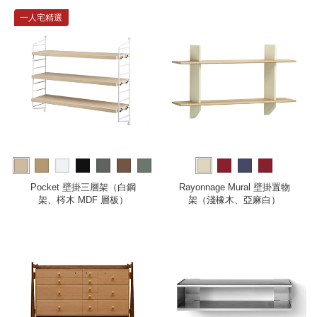
一人宅精選
more
Pocket 壁掛三層架（白鋼
Rayonnage Mural 壁掛置物
架、梣木 MDF 層板）
架（淺橡木、亞麻白）