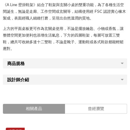
《A Line 壁掛鞋架》結合了鞋架與玄關小桌的雙重功能，為了各種生活空
間誕生，無論是走廊、工作空間或玄關等，結構使用經 FSC 認證實心橡木
製成，表面經職人細緻打磨，呈現出自然溫潤的質地。
上方的平面桌板更可作為玄關桌使用，不論是擺放鑰匙、小物或香氛，讓
整體空間更加便利也添增生活氣息，下方的四層鞋架，每層可放置三雙
鞋，總共可收納多達十二雙鞋，不論是靴子、運動鞋或各式鞋款都能輕鬆
應對。
商品規格
設計師介紹
相關產品
曾經瀏覽