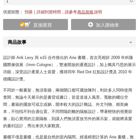
1
供貨狀態：
預購｜詳細到貨時間，請參考
商品規格
說明
直接購買
加入購物車
商品故事
設計師 Arik Levy 與 e15 合作推出的 Arie 書櫃，首次亮相於 2009 年科隆
國際傢俱展（Imm Cologne），雙邊開放的通透設計，加上獨具巧思的展示
功能，深受設計產業人士喜愛，獲得同年 Red Dot 紅點設計獎及 2010 年
德國設計獎。
不同於一般書架，無須靠牆，兩側開口都可擺放陳列，利於多人同時使用
查閱，無論今天展示的是書背或書口，皆是道迷人風景。寬敞的櫃位空
間，書籍的擺放可或立或躺，開本較大的設計雜誌、外文刊物、精奘繪
本，不怕找不到合適位置。不同間隔距離的隔板設計，帶著輕快的視覺節
奏，貼心實用的立面隔板，則讓人們無須置放另外的展示架，就能將喜愛
的書封設計，秀出來供大家觀賞。
書櫃不僅是書櫃，也是最自然的室內隔間。經過精密計算的 Arie 書櫃，無