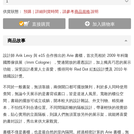
1
供貨狀態：
預購｜詳細到貨時間，請參考
商品規格
說明
直接購買
加入購物車
商品故事
設計師 Arik Levy 與 e15 合作推出的 Arie 書櫃，首次亮相於 2009 年科隆
國際傢俱展（Imm Cologne），雙邊開放的通透設計，加上獨具巧思的展示
功能，深受設計產業人士喜愛，獲得同年 Red Dot 紅點設計獎及 2010 年
德國設計獎。
不同於一般書架，無須靠牆，兩側開口都可擺放陳列，利於多人同時使用
查閱，無論今天展示的是書背或書口，皆是道迷人風景。寬敞的櫃位空
間，書籍的擺放可或立或躺，開本較大的設計雜誌、外文刊物、精奘繪
本，不怕找不到合適位置。不同間隔距離的隔板設計，帶著輕快的視覺節
奏，貼心實用的立面隔板，則讓人們無須置放另外的展示架，就能將喜愛
的書封設計，秀出來供大家觀賞。
書櫃不僅是書櫃，也是最自然的室內隔間。經過精密計算的 Arie 書櫃，無