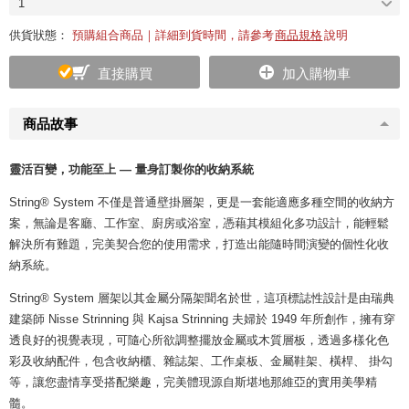
1
供貨狀態：
預購組合商品｜詳細到貨時間，請參考
商品規格
說明
直接購買
加入購物車
商品故事
靈活百變，功能至上 — 量身訂製你的收納系統
String® System 不僅是普通壁掛層架，更是一套能適應多種空間的收納方
案，無論是客廳、工作室、廚房或浴室，憑藉其模組化多功設計，能輕鬆
解決所有難題，完美契合您的使用需求，打造出能隨時間演變的個性化收
納系統。
String® System 層架以其金屬分隔架聞名於世，這項標誌性設計是由瑞典
建築師 Nisse Strinning 與 Kajsa Strinning 夫婦於 1949 年所創作，擁有穿
透良好的視覺表現，可隨心所欲調整擺放金屬或木質層板，透過多樣化色
彩及收納配件，包含收納櫃、雜誌架、工作桌板、金屬鞋架、橫桿、 掛勾
等，讓您盡情享受搭配樂趣，完美體現源自斯堪地那維亞的實用美學精
髓。