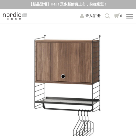
【新品登場】Hej！眾多新鮮貨上市，前往逛逛！
登入/註冊
0