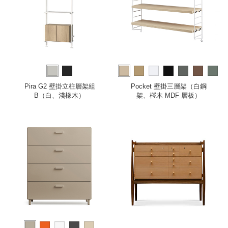
more
Pira G2 壁掛立柱層架組
Pocket 壁掛三層架（白鋼
B（白、淺橡木）
架、梣木 MDF 層板）