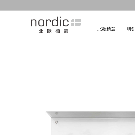
北歐精選
特