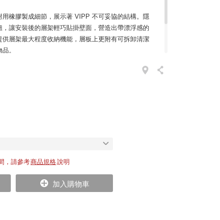
用橡膠製成細節，展示著 VIPP 不可妥協的結構。隱
鈕，讓安裝後的層架輕巧貼掛壁面，營造出帶漂浮感的
，提供層架最大程度收納機能，層板上更附有可拆卸清潔
物品。
的精心考量，VIPP 將耐久性的素材、功能合而為一，
最精緻獨到的原因。
間，請參考
商品規格
說明
加入購物車