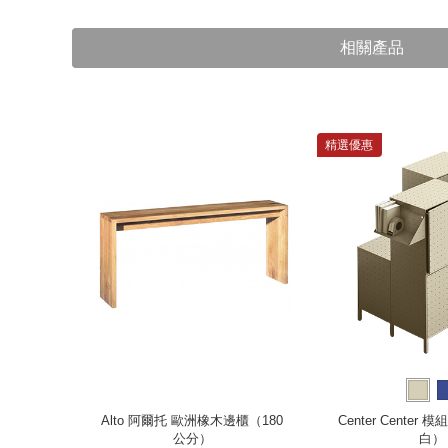
相關產品
精選優惠
木、黃白）
Alto 阿爾托 歐洲橡木邊櫃（180
Center Center
公分）
白）