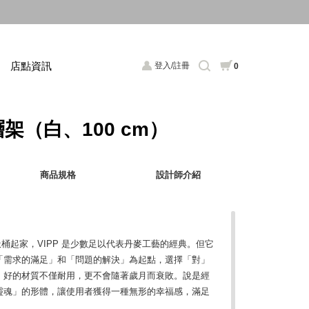
店點資訊
登入/註冊
0
層架（白、100 cm）
商品規格
設計師介紹
垃圾桶起家，VIPP 是少數足以代表丹麥工藝的經典。但它
「需求的滿足」和「問題的解決」為起點，選擇「對」
。好的材質不僅耐用，更不會隨著歲月而衰敗。說是經
靈魂」的形體，讓使用者獲得一種無形的幸福感，滿足