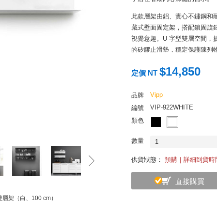
此款層架由鋁、實心不鏽鋼和耐
藏式壁面固定架，搭配鎖固旋
視覺意趣。U 字型雙層空間
的矽膠止滑墊，穩定保護陳列
蘊含著設計師處處為使用者著想
$14,850
定價 NT
匠心獨運、才思縝密，即是它
Vipp
品牌
VIP-922WHITE
編號
顏色
數量
1
供貨狀態：
預購｜詳細到貨時
直接購買
掛雙層架（白、100 cm）