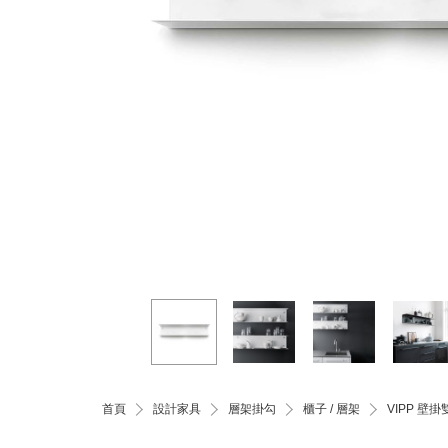
首頁
設計家具
層架掛勾
櫃子 / 層架
VIPP 壁