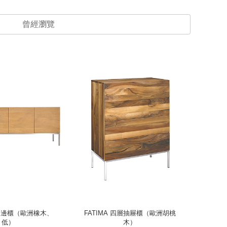
曾經瀏覽
四門邊櫃（歐洲橡木、
FATIMA 四層抽屜櫃（歐洲胡桃
Free
低）
木）