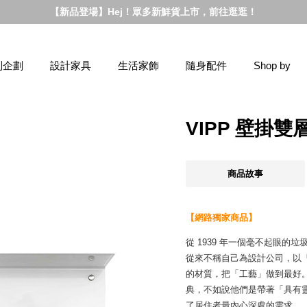
【新品登場】Hej！眾多新鮮貨上市，前往逛逛！
別企劃
設計家具
生活家飾
隨身配件
Shop by
VIPP 壁掛雙
商品故事
【網路獨家商品】
從 1939 年一個毫不起眼的
從來不稱自己為設計公司，以
的材質，把「工藝」做到最好
典，不如說他們是帶著「具有
了居住者最內心深處的需求。