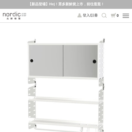
【新品登場】Hej！眾多新鮮貨上市，前往逛逛！
登入/註冊
0