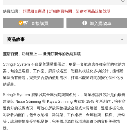
1
供貨狀態：
預購組合商品｜詳細到貨時間，請參考
商品規格
說明
直接購買
加入購物車
商品故事
靈活百變，功能至上 — 量身訂製你的收納系統
String® System 不僅是普通壁掛層架，更是一套能適應多種空間的收納方
案，無論是客廳、工作室、廚房或浴室，憑藉其模組化多功設計，能輕鬆
解決所有難題，完美契合您的使用需求，打造出能隨時間演變的個性化收
納系統。
String® System 層架以其金屬分隔架聞名於世，這項標誌性設計是由瑞典
建築師 Nisse Strinning 與 Kajsa Strinning 夫婦於 1949 年所創作，擁有穿
透良好的視覺表現，可隨心所欲調整擺放金屬或木質層板，透過多樣化色
彩及收納配件，包含收納櫃、雜誌架、工作桌板、金屬鞋架、橫桿、 掛勾
等，讓您盡情享受搭配樂趣，完美體現源自斯堪地那維亞的實用美學精
髓。