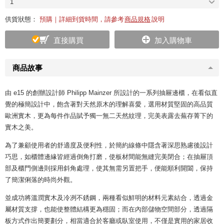
1
供貨狀態：
預購｜詳細到貨時間，請參考
商品規格
說明
直接購買
加入購物車
商品故事
由 e15 的創辦設計師 Philipp Mainzer 所設計的一系列抽屜邊櫃，在看似直
覺的極簡設計中，飽含著對天然原木的理解喜愛，選用材質堅固的高品質
歐洲實木，更為每件作品賦予獨一無二天然紋理，完美表露去蕪存菁下的
實木之美。
為了兼顧使用者的舒適度及便利性，於簡約線條中隱含著深思熟慮後設計
巧思，如櫃體邊緣皆經過倒角打磨，使板材間能無縫完美閉合；在抽屜頂
部及櫃門側邊則採用斜角處理，使其無需另置把手，便能順利開闔，保持
了簡潔俐落的時尚外觀。
並成功將溫潤實木及冷冽不銹鋼，兩種看似鮮明的材料元素結合，透過金
屬材質支撐，也能使整體結構更為穩固；而在內部儲物空間部分，透過隔
板方式作出簡要劃分，相當適合於客廳或臥室使用，不僅是實用的家居收