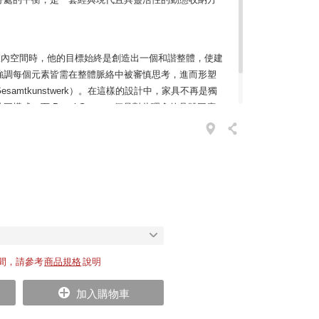
棟住宅或室內空間時，他的目標始終是創造出一個和諧整體，使建
強調每個元素皆需在整體脈絡中被審慎思考，進而形塑
amtkunstwerk）。在這樣的設計中，家具不再是獨
成。而 Panel System 便是對此理念的具體回應，
牆面成為空間中不可分割的一部分。
間，請參考
商品規格
說明
加入購物車