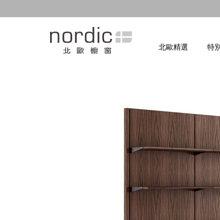
北歐精選
特