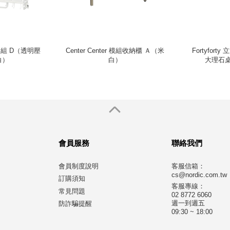
層架組 D（透明壓
Center Center 模組收納櫃 Ａ（米
Fortyfor
白）
白）
大理石
會員服務
聯絡我們
會員制度說明
客服信箱：
cs@nordic.com.tw
訂購須知
客服專線：
常見問題
02 8772 6060
週一到週五
防詐騙提醒
09:30 ~ 18:00