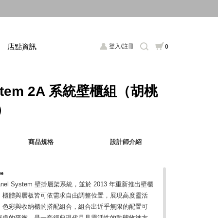
店點資訊
登入/註冊
0
System 2A 系統壁櫃組（胡桃
）
商品規格
設計師介紹
le
出 Panel System 壁掛層架系統，並於 2013 年重新推出壁櫃
，櫃體與層板皆可依需求自由調整位置，展現高度靈活
、色彩與收納櫃的搭配組合，組合出近乎無限的配置可
好處的平衡，是一套經典現代且具靈活性的動態收納方