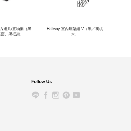
ty 立方邊几/置物架（黑
Hallway 室內層架組 V（黑／胡桃
Livin
桌面、黑框架）
木）
Follow Us