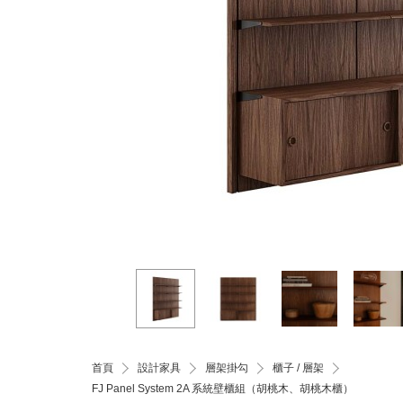
首頁
設計家具
層架掛勾
櫃子 / 層架
FJ Panel System 2A 系統壁櫃組（胡桃木、胡桃木櫃）