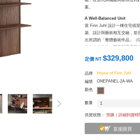
案。
A Well-Balanced Unit
當 Finn Juhl 設計一
築、設計與藝術相互交融，並
出所謂的「整體藝術作品」（Ges
立存在的物件，而是與環境所共同構
將收納機能自然融入室內，使
$329,800
定價 NT
House of Finn Juhl
品牌
ONEPANEL-2A-WA
編號
顏色
數量
1
供貨狀態：
預購｜詳細到貨時
直接購買