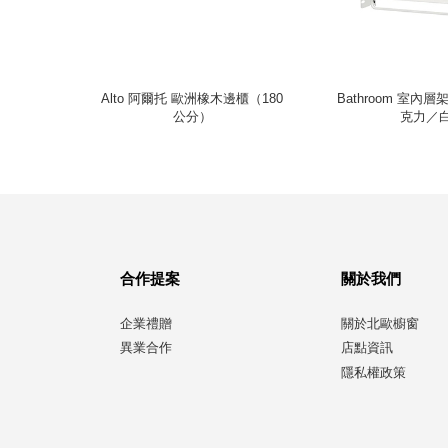
（白）
Alto 阿爾托 歐洲橡木邊櫃（180
Bathroom 室內
公分）
克力／
合作提案
關於我們
企業禮贈
關於北歐櫥窗
異業合作
店點資訊
隱私權政策