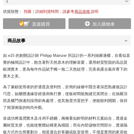
1
供貨狀態：
預購｜詳細到貨時間，請參考
商品規格
說明
直接購買
加入購物車
商品故事
由 e15 的創辦設計師 Philipp Mainzer 所設計的一系列抽屜邊櫃，在看似直
覺的極簡設計中，飽含著對天然原木的理解喜愛，選用材質堅固的高品質
歐洲實木，更為每件作品賦予獨一無二天然紋理，完美表露去蕪存菁下的
實木之美。
為了兼顧使用者的舒適度及便利性，於簡約線條中隱含著深思熟慮後設計
巧思，如櫃體邊緣皆經過倒角打磨，使板材間能無縫完美閉合；在抽屜頂
部及櫃門側邊則採用斜角處理，使其無需另置把手，便能順利開闔，保持
了簡潔俐落的時尚外觀。
並成功將溫潤實木及冷冽不銹鋼，兩種看似鮮明的材料元素結合，透過金
屬材質支撐，也能使整體結構更為穩固；而在內部儲物空間部分，透過隔
板方式作出簡要劃分，相當適合於客廳或臥室使用，不僅是實用的家居收