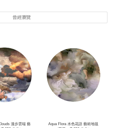
曾經瀏覽
n Clouds 漫步雲端 藝
Aqua Flora 水色花語 藝術地毯
Bubb