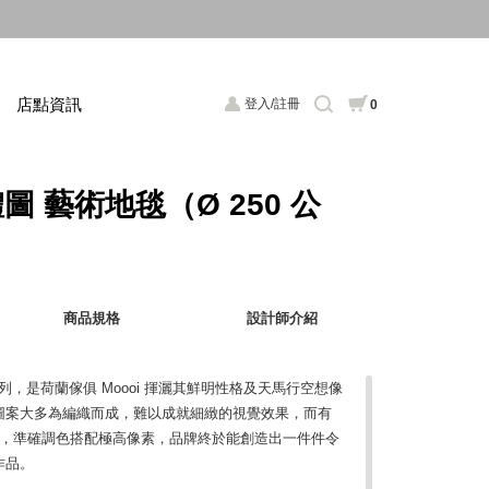
店點資訊
登入/註冊
0
 天體圖 藝術地毯（Ø 250 公
商品規格
設計師介紹
地毯系列，是荷蘭傢俱 Moooi 揮灑其鮮明性格及天馬行空想像
圖案大多為編織而成，難以成就細緻的視覺效果，而有
刷技術，準確調色搭配極高像素，品牌終於能創造出一件件令
作品。