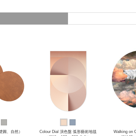
（雙圓、自然）
Colour Dial 演色盤 弧形藝術地毯
Walking o