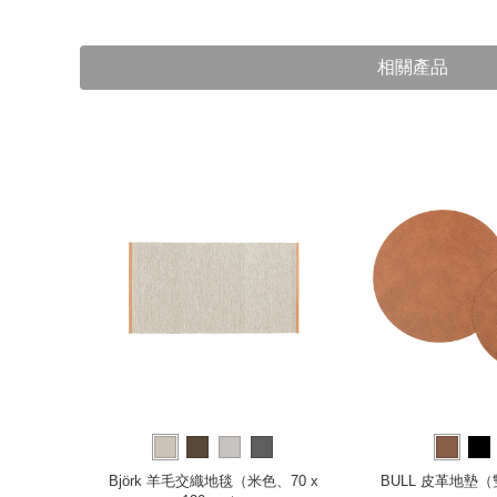
相關產品
（300 x
Björk 羊毛交織地毯（米色、70 x
BULL 皮革地墊