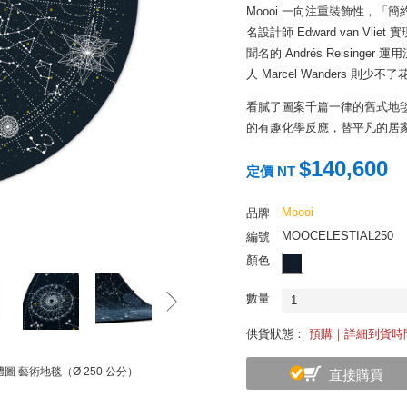
Moooi 一向注重裝飾性，
名設計師 Edward van V
聞名的 Andrés Reisin
人 Marcel Wanders
看膩了圖案千篇一律的舊式地毯
的有趣化學反應，替平凡的居
$140,600
定價 NT
Moooi
品牌
MOOCELESTIAL250
編號
顏色
數量
1
供貨狀態：
預購｜詳細到貨時
l 天體圖 藝術地毯（Ø 250 公分）
直接購買