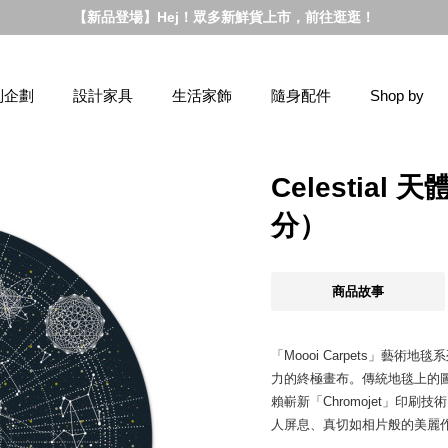
【新品登場】Hej！眾多新鮮貨上市，前往逛逛！
別企劃
設計家具
生活家飾
隨身配件
Shop by
Celestial
分）
商品故事
「Moooi Carpets」藝術
力的終極畫布。傳統地毯上的
賴嶄新「Chromojet」印
人屏息、真切如相片般的美麗