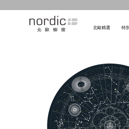
北歐精選
特