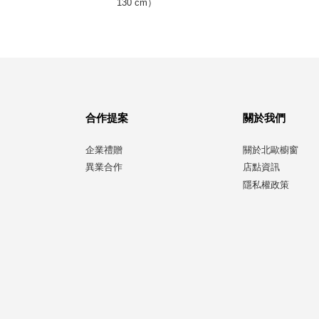
）
130 cm）
合作提案
關於我們
企業禮贈
關於北歐櫥窗
異業合作
店點資訊
隱私權政策