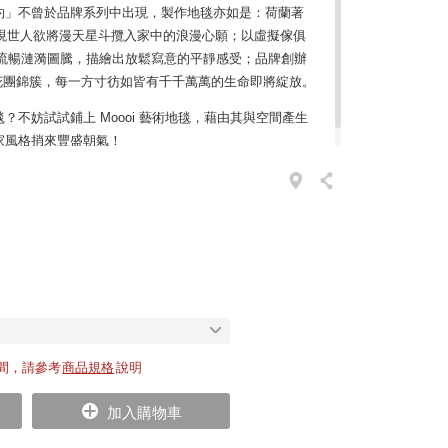
「簡約」不曾於品牌系列中出現，製作地毯亦如是：荷蘭著
liet 實現世人欲將漫天星斗攬入家中的浪漫心願；以虛擬傢俱
ger 運用流暢漣漪圖騰，描繪出放鬆寫意的平靜感受；品牌創辦
 則少不了花團錦簇，每一方寸彷如皆有千千萬萬的生命即將綻放。
？不妨試試鋪上 Moooi 藝術地毯，藉由其與空間產生
家風格捎來豐盛朝氣！
間，請參考
商品規格
說明
加入購物車