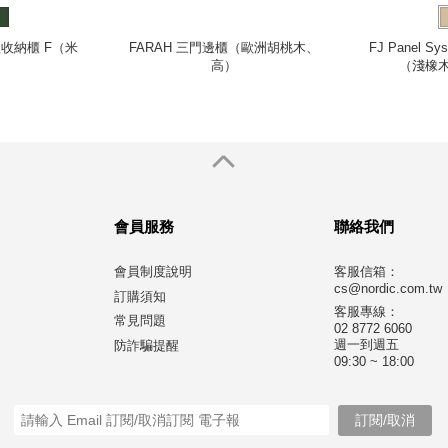
 模組收納櫃 F（米
FARAH 三門邊櫃（歐洲胡桃木、
FJ Panel 
高）
（淺橡
會員服務
聯絡我們
會員制度說明
客服信箱：
cs@nordic.com.tw
訂購須知
客服專線：
常見問題
02 8772 6060
週一到週五
防詐騙提醒
09:30 ~ 18:00