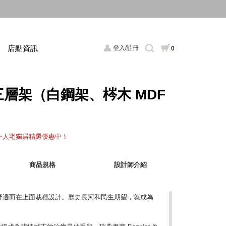
店點資訊
登入/註冊
0
掛三層架（白鋼架、梣木 MDF
，一人宅獨居精選優惠中！
商品規格
設計師介紹
舒適而在上面栽種設計。歷史長河和民生期望，就成為