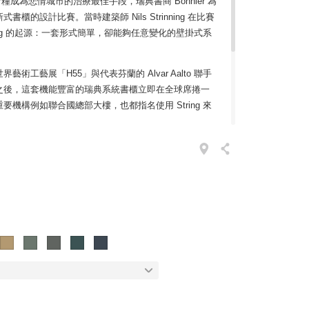
食糧成為悲情城市的治療最佳手段，瑞典書商 Bonnier 為
的設計比賽。當時建築師 Nils Strinning 在比賽
ing 的起源：一套形式簡單，卻能夠任意變化的壁掛式系
術工藝展「H55」與代表芬蘭的 Alvar Aalto 聯手
之後，這套機能豐富的瑞典系統書櫃立即在全球席捲一
機構例如聯合國總部大樓，也都指名使用 String 來
壁掛三層架，是 String 家族裡最實用精簡，也最受亞洲市
狀支架擁有穿透良好的視覺表現，即使整面牆大量使用
的層板可隨心所欲調整擺放位置，創造獨特的收納展示
典作品，價格卻意外地比想像中更輕鬆容易。靈活時髦
掛三層架，絕對是值得帶回家的瑞典入門好設計。