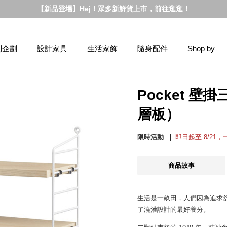
【新品登場】Hej！眾多新鮮貨上市，前往逛逛！
別企劃
設計家具
生活家飾
隨身配件
Shop by
Pocket 壁
層板）
限時活動
即日起至 8/21
商品故事
生活是一畝田，人們因為追求
了澆灌設計的最好養分。