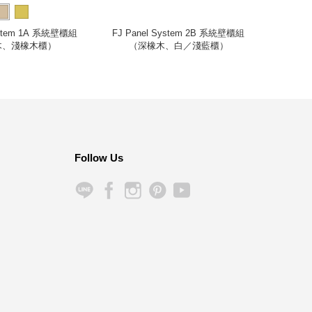
System 1A 系統壁櫃組
FJ Panel System 2B 系統壁櫃組
Free
木、淺橡木櫃）
（深橡木、白／淺藍櫃）
Follow Us