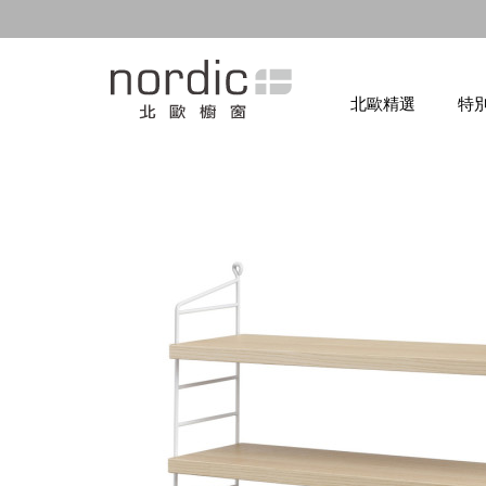
北歐精選
特