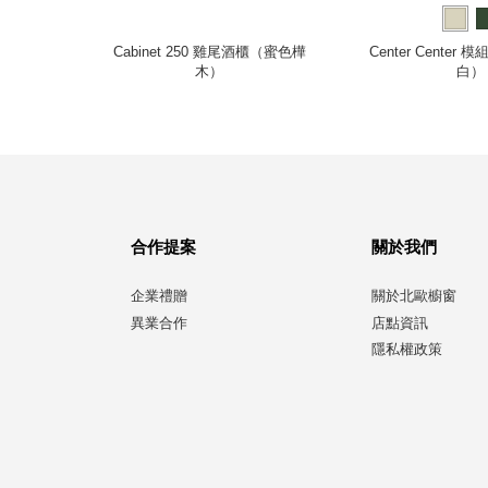
 I（白）
Cabinet 250 雞尾酒櫃（蜜色樺
Center Center
木）
白）
合作提案
關於我們
企業禮贈
關於北歐櫥窗
異業合作
店點資訊
隱私權政策