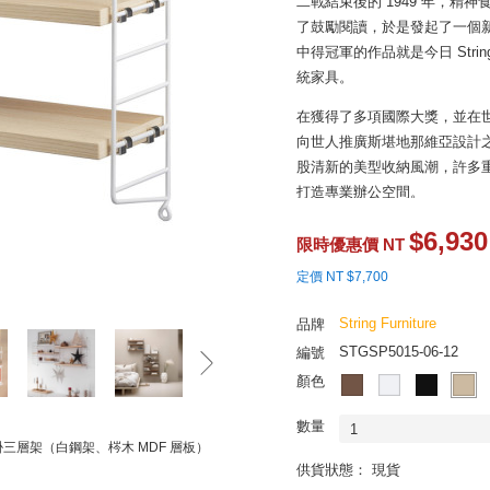
二戰結束後的 1949 年，精神
了鼓勵閱讀，於是發起了一個新式書櫃
中得冠軍的作品就是今日 Str
統家具。
在獲得了多項國際大獎，並在世界藝
向世人推廣斯堪地那維亞設計
股清新的美型收納風潮，許多重要
打造專業辦公空間。
今天介紹給各位的 Pocket 
$6,930
限時優惠價 NT
場歡迎的系列：纖細穩固的梯
定價 NT $7,700
都依然輕快不壓迫，堅實靈活
空間。
String Furniture
品牌
如此經過時間考驗而成就的經
STGSP5015-06-12
編號
的 String Pocket 壁
顏色
數量
1
 壁掛三層架（白鋼架、梣木 MDF 層板）
供貨狀態： 現貨