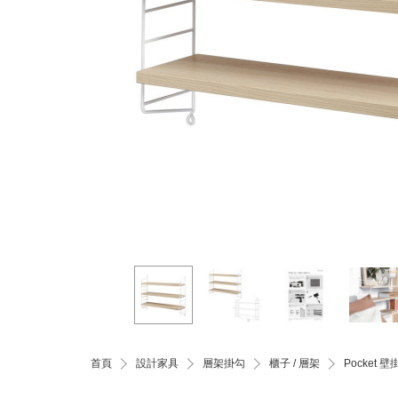
首頁
設計家具
層架掛勾
櫃子 / 層架
Pocket