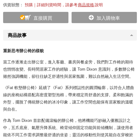
供貨狀態：
預購｜詳細到貨時間，請參考
商品規格
說明
直接購買
加入購物車
商品故事
重新思考辦公椅的樣貌
當工作逐漸走出辦公室，進入客廳、書房與餐桌旁，我們對工作椅的期待
也悄悄改變。長時間居家工作的經驗，讓 Tom Dixon 意識到，多數辦公椅
雖然強調機能，卻往往缺乏舒適性與居家氛圍，難以自然融入生活空間。
《Fat 軟墊辦公椅》延續了《Fat》系列標誌性的圓潤輪廓，以符合人體曲
線的座椅結構搭配高密度塑型泡棉，帶來穩定而舒適的支撐。柔和飽滿的
外型，擺脫了傳統辦公椅的冰冷印象，讓工作空間也能保有居家般的溫暖
與自在。
作為 Tom Dixon 首款配備滾輪的辦公椅，他將機能巧妙融入優雅設計之
中，五爪底座、氣壓升降系統、椅背傾仰固定功能與前傾機制，讓使用者
能依不同工作需求調整最舒適的坐姿；靈活的移動性則使其能自在穿梭於