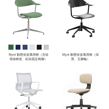
more
Mynt 動態坐姿萬用椅（含祖
Mynt 動態坐姿萬用椅（深
母綠椅套、鋁灰固定椅腳）
黑、五腳輪）