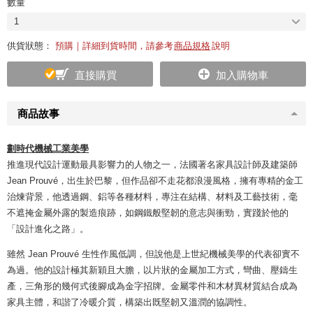
數量
1
供貨狀態：
預購｜詳細到貨時間，請參考
商品規格
說明
直接購買
加入購物車
商品故事
劃時代機械工業美學
推進現代設計運動最具影響力的人物之一，法國著名家具設計師及建築師
Jean Prouvé，出生於巴黎，但作品卻不走花都浪漫風格，擁有專精的金工
治煉背景，他透過鋼、鋁等各種材料，專注在結構、材料及工藝技術，毫
不遮掩金屬外露的製造痕跡，如鋼鐵般堅韌的意志與衝勁，實踐於他的
「設計進化之路」。
雖然 Jean Prouvé 生性作風低調，但說他是上世紀機械美學的代表卻實不
為過。他的設計極其新穎且大膽，以片狀的金屬加工方式，彎曲、壓鑄生
產，三角形的幾何式後腳成為金字招牌。金屬零件和木材異材質結合成為
家具主體，和諧了冷暖介質，構築出既堅韌又溫潤的協調性。