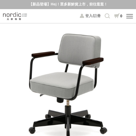
【新品登場】Hej！眾多新鮮貨上市，前往逛逛！
登入/註冊
0