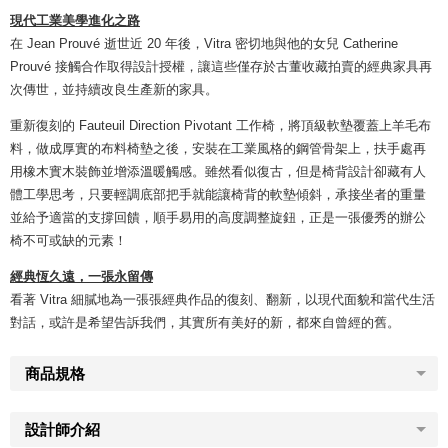
現代工業美學進化之路
在 Jean Prouvé 逝世近 20 年後，Vitra 密切地與他的女兒 Catherine
Prouvé 接觸合作取得設計授權，讓這些僅存於古董收藏拍賣的經典家具再
次傳世，並持續改良生產新的家具。
重新復刻的 Fauteuil Direction Pivotant 工作椅，將頂級軟墊覆蓋上羊毛布
料，做成厚實的布料椅墊之後，安裝在工業風格的鋼管骨架上，扶手處再
用橡木實木裝飾並增添溫暖觸感。雖然看似復古，但是椅背設計卻藏有人
體工學思考，只要輕調底部把手就能讓椅背的軟墊傾斜，承接坐者的重量
並給予適當的支撐回饋，順手易用的高度調整旋鈕，正是一張優秀的辦公
椅不可或缺的元素！
經典恆久遠，一張永留傳
看著 Vitra 細膩地為一張張經典作品的復刻、翻新，以現代面貌和當代生活
對話，或許是希望告訴我們，其實所有美好的新，都來自曾經的舊。
商品規格
設計師介紹